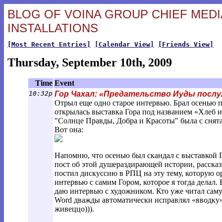
BLOG OF VOINA GROUP CHIEF MEDIA
INSTALLATIONS
[Most Recent Entries]
[Calendar View]
[Friends View]
Thursday, September 10th, 2009
Time
Event
10:32p
Гор Чахал: «Предательство Иуды посл
Отрыл еще одно старое интервью. Брал осенью п
открылась выставка Гора под названием «Хлеб и
"Солнце Правды, Добра и Красоты" была с снята
Вот она:
Напомню, что осенью был скандал с выставкой Го
пост об этой душераздирающей истории, рассказы
постил дискуссию в РПЦ на эту тему, которую ор
интервью с самим Гором, которое я тогда делал
даю интервью с художником. Кто уже читал саму
Word дважды автоматически исправлял «вводку»
живеццо))).