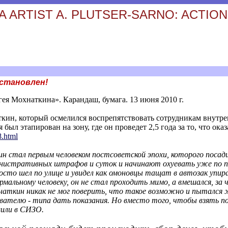
 ARTIST A. PLUTSER-SARNO: ACTION
сстановлен!
гея Мохнаткина». Карандаш, бумага. 13 июня 2010 г.
кин, который осмелился воспрепятствовать сотрудникам внутре
 был этапирован на зону, где он проведет 2,5 года за то, что ока
8.htm
l
н стал первым человеком постсоветской эпохи, которого посади
инистративных штрафов и суток и начинают охуевать уже по 
сто шел по улице и увидел как омоновцы тащат в автозак упи
мальному человеку, он не стал проходить мимо, а вмешался, за 
хнаткин никак не мог поверить, что такое возможно и пытался
ователю - типа дать показания. Но вместо того, чтобы взять по
вили в СИЗО.