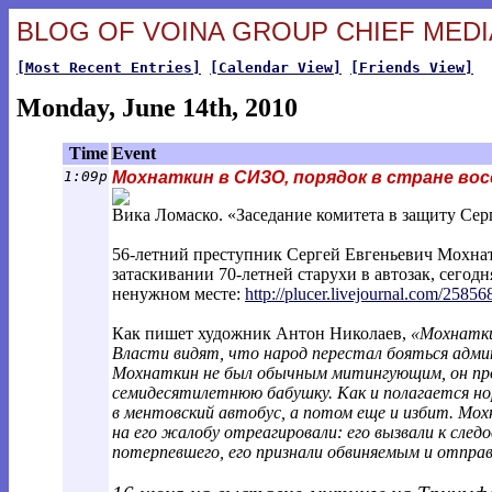
BLOG OF VOINA GROUP CHIEF MEDIA
[Most Recent Entries]
[Calendar View]
[Friends View]
Monday, June 14th, 2010
Time
Event
1:09p
Мохнаткин в СИЗО, порядок в стране во
Вика Ломаско. «Заседание комитета в защиту Сер
56-летний преступник Сергей Евгеньевич Мохнат
затаскивании 70-летней старухи в автозак, сегодня
ненужном месте:
http://plucer.livejournal.com/25856
Как пишет художник Антон Николаев,
«Мохнатки
Власти видят, что народ перестал бояться адм
Мохнаткин не был обычным митингующим, он про
семидесятилетнюю бабушку. Как и полагается нор
в ментовский автобус, а потом еще и избит. Мо
на его жалобу отреагировали: его вызвали к след
потерпевшего, его признали обвиняемым и отпра