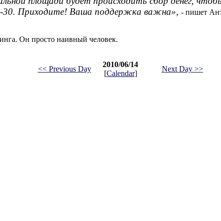
альной площади будет происходить сбор денег, чтоб
8-30. Приходите! Ваша поддержка важна»,
- пишет Ан
инга. Он просто наивный человек.
2010/06/14
<< Previous Day
Next Day >>
[
Calendar
]