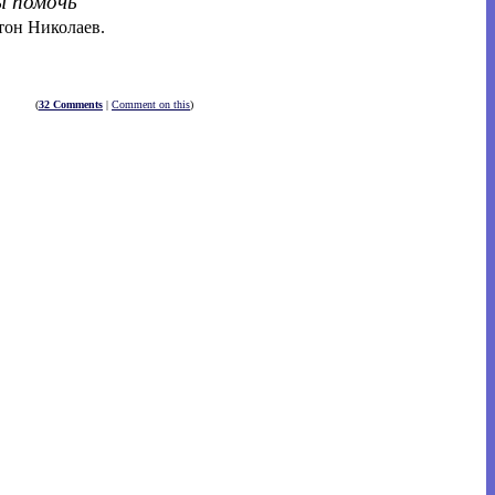
ы помочь
тон Николаев.
(
32 Comments
|
Comment on this
)