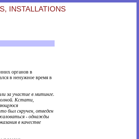
S, INSTALLATIONS
нних органов в
зался в ненужное время в
ли за участие в митинге.
полной. Кстати,
рающуюся
что был скручен, отведен
 жаловаться - однажды
казания в качестве