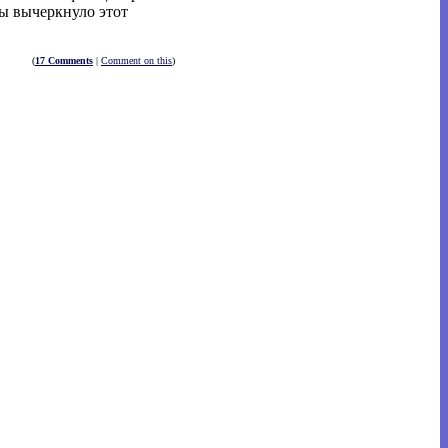
вы вычеркнуло этот
(
17 Comments
|
Comment on this
)