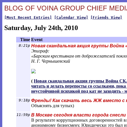
BLOG OF VOINA GROUP CHIEF MEDIA
[Most Recent Entries]
[Calendar View]
[Friends View]
Saturday, July 24th, 2010
Time
Event
8:21p
Новая скандальная акция группы Война 
Эпиграф:
«Барским крестьянам от доброжелателей покло
Н. Г. Чернышевский
(
Новая скандальная акция группы Войн
читать и делать перепосты со ссылками, пок
неустойчивой психикой под кат не заходить - 
9:18p
Френды! Как скачать весь ЖЖ вместо с
Объяснять для тупых)
11:59p
В Москве сегодня власти города снесли
В результате коррупционных договоренностей вл
анонимному бизнесмену. Юридически это был ин