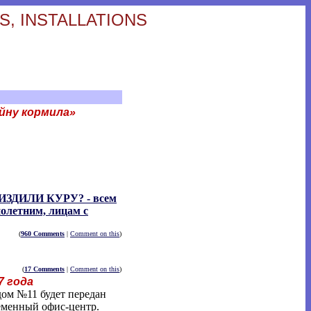
S, INSTALLATIONS
ойну кормила»
ИЗДИЛИ КУРУ? - всем
олетним, лицам с
(
960 Comments
|
Comment on this
)
(
17 Comments
|
Comment on this
)
7 года
дом №11 будет передан
еменный офис-центр.