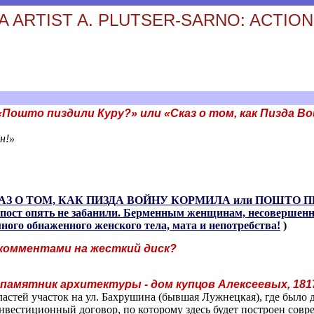
 ARTIST A. PLUTSER-SARNO: ACTION
«Пошто пиздили Куру?» или «Сказ о том, как Пизда В
н!»
а СКАЗ О ТОМ, КАК ПИЗДА ВОЙНУ КОРМИЛА или ПОШТО П
а пост опять не забанили. Берменным женщинам, несовершенн
много обнаженного женского тела, мата и непотребства!
)
 комментами на жесткий диск?
 памятник архитектуры - дом купцов Алексеевых, 181
астей участок на ул. Бахрушина (бывшая Лужнецкая), где было 
вестиционный договор, по которому здесь будет построен совр