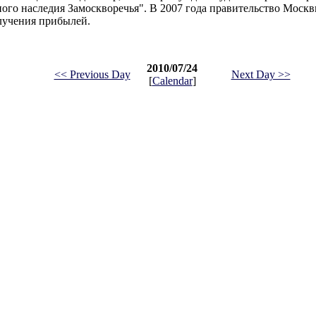
рного наследия Замоскворечья". В 2007 года правительство Моск
олучения прибылей.
2010/07/24
<< Previous Day
Next Day >>
[
Calendar
]