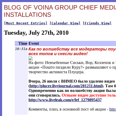
BLOG OF VOINA GROUP CHIEF MEDIA
INSTALLATIONS
[Most Recent Entries]
[Calendar View]
[Friends View]
Tuesday, July 27th, 2010
Time
Event
10:31a
Как по волшебству все модераторы поу
всех топов и снесли видео!
На фото: Невъебенные Сиськи, Вор, Козленок и
акции «Пошто пиздили Куру?» размышляют о пр
творчество активиста Плуцера.
Вчера, 26 июля с ВИМЕО было удалено видео
(
http://plucer.livejournal.com/281211.h
tml
). Там 
Одновременно как по волшебству акция была 
они сговорились.
Отныне видео доступно толь
http://www.liveleak.com/e/fef_127989543
7
Комменты, плиз, в основной пост об акции -
http