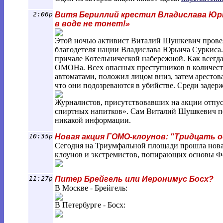
2:06p
Витя Бериллий крестил Владислава Юрь
в воде не тонет!»
Этой ночью активист Виталий Шушкевич провел
благодетеля нации Владислава Юрьича Суркиса.
причале Котельнической набережной. Как всегда
ОМОНа. Всех опасных преступников в количес
автоматами, положил лицом вниз, затем аресто
что они подозреваются в убийстве. Среди зад
Журналистов, присутствовавших на акции отпус
спиртных напитков». Сам Виталий Шушкевич пос
никакой информации.
10:35p
Новая акция ГОМО-клоунов: "Тридцать 
Сегодня на Триумфальной площади прошла нов
клоунов и экстремистов, попирающих основы Ф
11:27p
Питер Брейгель или Иеронимус Босх?
В Москве - Брейгель:
В Петербурге - Босх: