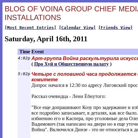
BLOG OF VOINA GROUP CHIEF MEDIA
INSTALLATIONS
[Most Recent Entries]
[Calendar View]
[Friends View]
Saturday, April 16th, 2011
Time
Event
4:02p
Арт-группа Война раскультурила искусс
(
Про Хуй и Общественную палату
)
5:02p
Четыре с половиной часа продолжается
комитете
Допрос начался в 12:30 по адресу Лиговский прос
Рассказ очевидца - Лени Ёбнутого:
"Все еще допрашивают Козу про задержание и изб
все подробно записывает, в деталях, как все был
избиению его и Каспера, про уголовные дела Ол
Вадимович (так написано на двери но я еще уточн
Война". Включился Динзе - это не относиться к де