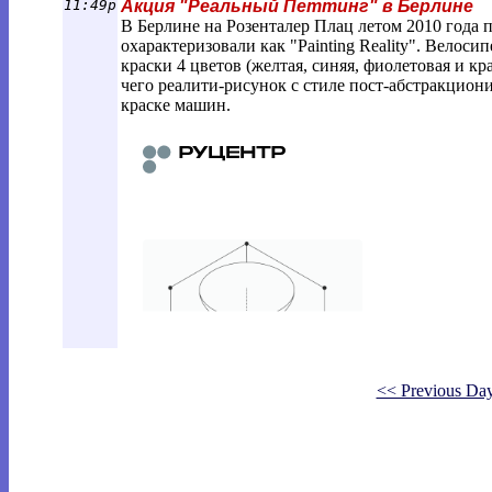
11:49p
Акция "Реальный Петтинг" в Берлине
В Берлине на Розенталер Плац летом 2010 года 
охарактеризовали как "Painting Reality". Велос
краски 4 цветов (желтая, синяя, фиолетовая и кр
чего реалити-рисунок с стиле пост-абстракцио
краске машин.
<< Previous Da