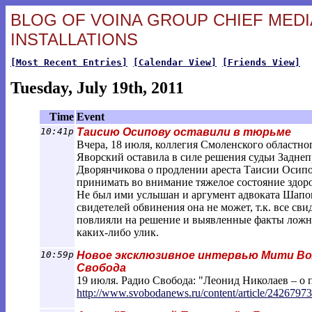
BLOG OF VOINA GROUP CHIEF MEDIA
INSTALLATIONS
[Most Recent Entries]
[Calendar View]
[Friends View]
Tuesday, July 19th, 2011
Time
Event
10:41p
Таисию Осипову оставили в тюрьме
Вчера, 18 июля, коллегия Смоленского областног
Яворский оставила в силе решения судьи Заднеп
Дворянчикова о продлении ареста Таисии Осипов
принимать во внимание тяжелое состояние здоро
Не был ими услышан и аргумент адвоката Шапош
свидетелей обвинения она не может, т.к. все св
повлияли на решение и выявленные факты ложн
каких-либо улик.
10:59p
Новое эксклюзивное интервью Мити Вол
Свобода
19 июля. Радио Свобода: "Леонид Николаев – о
http://www.svobodanews.ru/content/artic
le/24267973