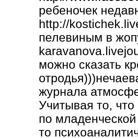
ребеночек недавн
http://kostichek.l
пелевиным в жопу)
karavanova.livejo
можно сказать кр
отродья)))нечаев
журнала атмосфер
Учитывая то, что
по младенческой 
то психоаналитич