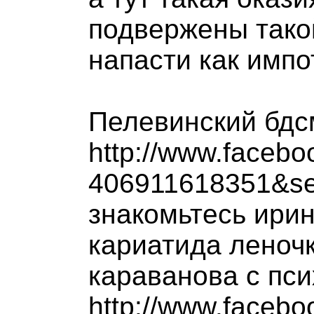
подвержены тако
напасти как импо
Пелевинский бдс
http://www.facebo
406911618351&se
знакомьтесь ирин
кариатида леночк
караванова с пси
http://www.facebo