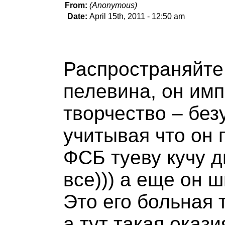
From:
(Anonymous)
Date:
April 15th, 2011 - 12:50 am
Распространяйт
пелевина, он имп
творчество – без
учитывая что он 
ФСБ туеву кучу д
все))) а еще он ш
Это его больная т
а тут такая окази