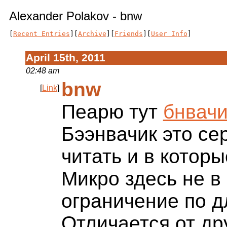
Alexander Polakov - bnw
[
Recent Entries
][
Archive
][
Friends
][
User Info
]
April 15th, 2011
02:48 am
bnw
[
Link
]
Пеарю тут
бнвачи
Бээнвачик это се
читать и в котор
Микро здесь не в
ограничение по д
Отличается от др