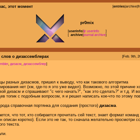
час, этот момент
[
entries
|
archive
|
f
pr0mix
[
userinfo
|
ljr userinfo
]
[
archive
|
journal archive
]
 слов о дизассемблерах
[Feb. 9th, 2
mbler
,
дизасм
,
дизассемблер
]
цы разных дизасмов, пришел к выводу, что как такового алгоритма
ирования нет (хм, где-то я это уже видел). Возможно, по этой причине 
ой дизасм и спрашивают "с чего начать?", "как это сделать?" и т.д. И вот
ев топик с подобным вопросом, я и решил написать кое-что по этому по
 рода справочная портянка для создания (простого)
дизасма
.
ется, что тот, кто собирается прочитать сей текст, знает формат коман
он описан коротко). Если это не так, то сначала желательно просмотри с
ого текста.
али.