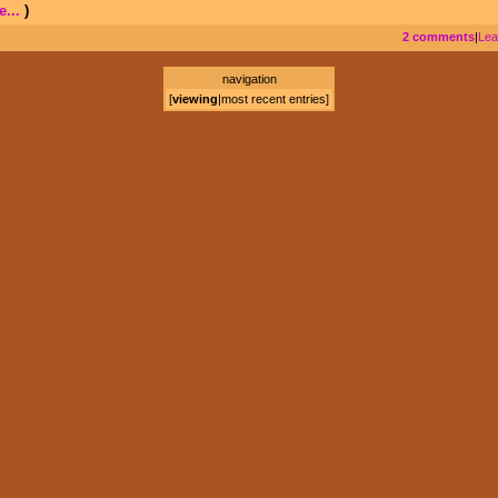
...
)
2 comments
|
Lea
navigation
[
viewing
|
most recent entries
]