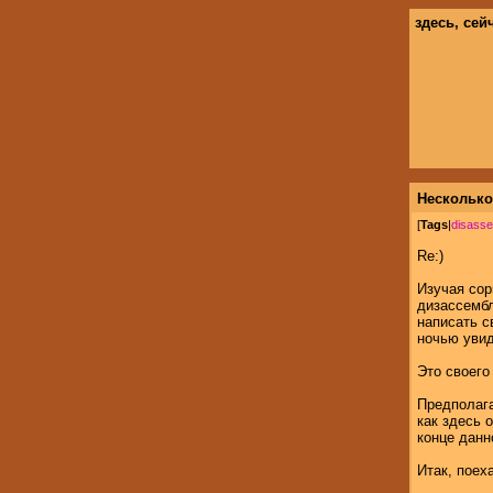
здесь, сей
Несколько
[
Tags
|
disasse
Re:)
Изучая сор
дизассембл
написать св
ночью увид
Это своего
Предполага
как здесь 
конце данн
Итак, поех