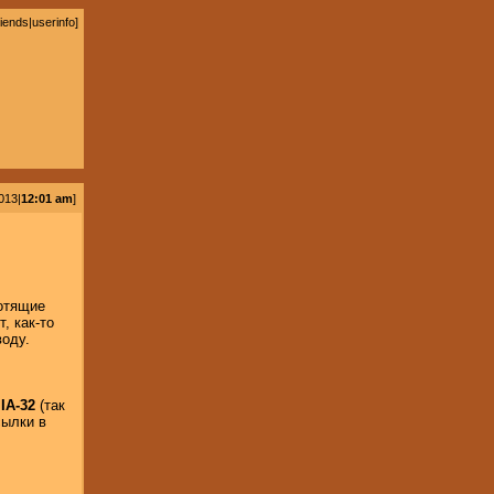
riends
|
userinfo
]
013|
12:01 am
]
хотящие
, как-то
воду.
д
IA-32
(так
сылки в