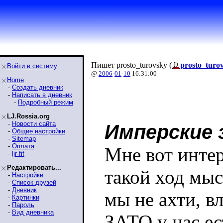
Пишет prosto_turovsky (
prosto_turo
Войти в систему
@
2006
-
01
-
10
16:31:00
Home
-
Создать дневник
-
Написать в дневник
-
Подробный режим
LJ.Rossia.org
-
Новости сайта
Имперские 
-
Общие настройки
-
Sitemap
-
Оплата
Мне вот интер
-
ljr-fif
Редактировать...
такой ход мыс
-
Настройки
-
Список друзей
-
Дневник
мы не ахти, вл
-
Картинки
-
Пароль
-
Вид дневника
ЗАТО у нас ес