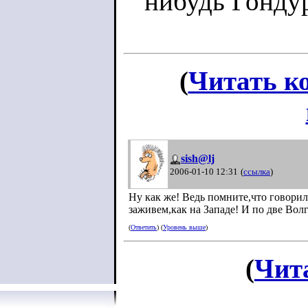
нибудь Гонду
(
Читать к
sish@lj
2006-01-10 12:31
(
ссылка
)
Ну как же! Ведь помните,что говорил
заживем,как на Западе! И по две Вол
(
Ответить
) (
Уровень выше
)
(
Чит