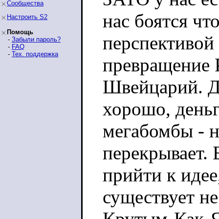
Сообщества
нас боятся чт
Настроить S2
Помощь
перспективой 
-
Забыли пароль?
-
FAQ
-
Тех. поддержка
превращение 
Швейцарий. Де
хорошо, деньг
мегабомбы - н
перекрывает. 
прийти к идее
существует не
Крутым-Как-Я