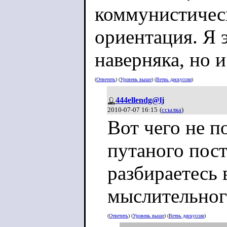
коммунистичес
ориентация. Я 
наверняка, но 
(
Ответить
) (
Уровень выше
) (
Ветвь дискуссии
)
444ellendg@lj
2010-07-07 16:15
(
ссылка
)
Вот чего не п
путаного пост
разбираетесь 
мыслительног
(
Ответить
) (
Уровень выше
) (
Ветвь дискуссии
)