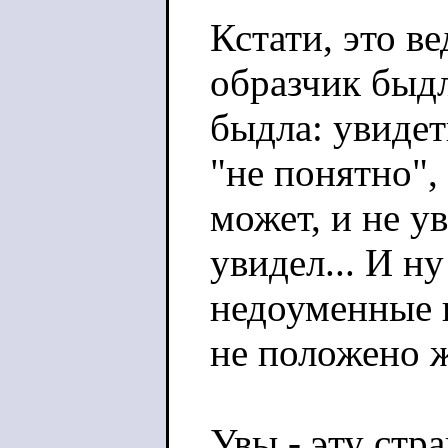
Кстати, это в
образчик быдл
быдла: увидеть
"не понятно",
может, и не у
увидел... И ну
недоуменные в
не положено ж
Увы - эту стр