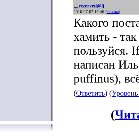
rezerved@lj
2010-07-07 16:46
(
ссылка
)
Какого пост
хамить - та
пользуйся. If
написан Иль
puffinus), в
(
Ответить
) (
Уровень
(
Чит