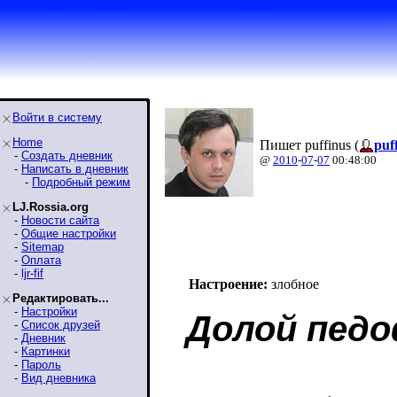
Войти в систему
Home
Пишет puffinus (
puf
-
Создать дневник
@
2010
-
07
-
07
00:48:00
-
Написать в дневник
-
Подробный режим
LJ.Rossia.org
-
Новости сайта
-
Общие настройки
-
Sitemap
-
Оплата
-
ljr-fif
Настроение:
злобное
Редактировать...
-
Настройки
Долой пед
-
Список друзей
-
Дневник
-
Картинки
-
Пароль
-
Вид дневника