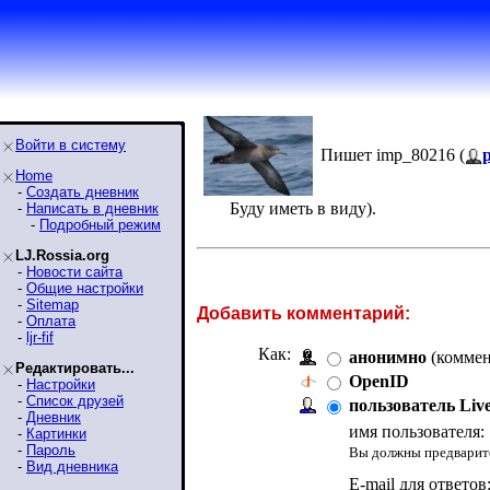
Войти в систему
Пишет imp_80216 (
Home
-
Создать дневник
Буду иметь в виду).
-
Написать в дневник
-
Подробный режим
LJ.Rossia.org
-
Новости сайта
-
Общие настройки
-
Sitemap
Добавить комментарий:
-
Оплата
-
ljr-fif
Как:
анонимно
(коммен
Редактировать...
OpenID
-
Настройки
-
Список друзей
пользователь Liv
-
Дневник
имя пользователя:
-
Картинки
-
Пароль
Вы должны предварите
-
Вид дневника
E-mail для ответов