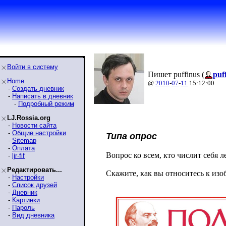
Войти в систему
Пишет puffinus (
puf
Home
@
2010
-
07
-
11
15:12:00
-
Создать дневник
-
Написать в дневник
-
Подробный режим
LJ.Rossia.org
-
Новости сайта
-
Общие настройки
Типа опрос
-
Sitemap
-
Оплата
Вопрос ко всем, кто числит себя 
-
ljr-fif
Редактировать...
Скажите, как вы относитесь к из
-
Настройки
-
Список друзей
-
Дневник
-
Картинки
-
Пароль
-
Вид дневника