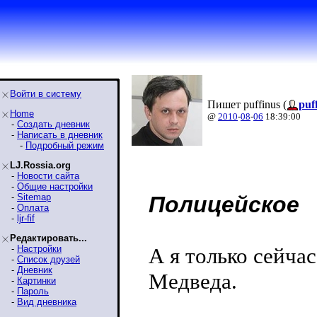
Войти в систему
Пишет puffinus (
puf
Home
@
2010
-
08
-
06
18:39:00
-
Создать дневник
-
Написать в дневник
-
Подробный режим
LJ.Rossia.org
-
Новости сайта
-
Общие настройки
-
Sitemap
Полицейское
-
Оплата
-
ljr-fif
Редактировать...
-
Настройки
А я только сейча
-
Список друзей
-
Дневник
Медведа.
-
Картинки
-
Пароль
-
Вид дневника