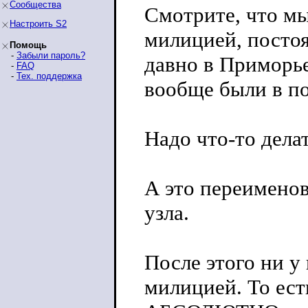
Сообщества
Смотрите, что мы
Настроить S2
милицией, постоя
Помощь
-
Забыли пароль?
давно в Приморье
-
FAQ
-
Тех. поддержка
вообще были в по
Надо что-то делат
А это переименов
узла.
После этого ни у
милицией. То ест