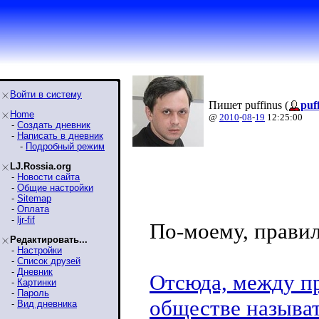
Войти в систему
Пишет puffinus (
puf
Home
@
2010
-
08
-
19
12:25:00
-
Создать дневник
-
Написать в дневник
-
Подробный режим
LJ.Rossia.org
-
Новости сайта
-
Общие настройки
-
Sitemap
-
Оплата
-
ljr-fif
По-моему, правил
Редактировать...
-
Настройки
-
Список друзей
-
Дневник
Отсюда, между пр
-
Картинки
-
Пароль
обществе называ
-
Вид дневника