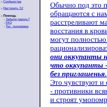
Сообщества
Обычно под это п
Настроить S2
обращаются с нам
Помощь
-
Забыли пароль?
расстреливают ма
-
FAQ
-
Тех. поддержка
восстания в крови
могут полностью 
рационализироват
они оккупанты н
что оккупанты -
без приглашенья
.
Это чувствуют и 
- противники вся
и строят умопом