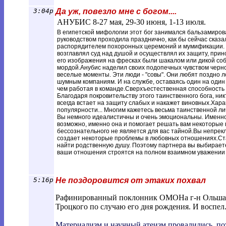
3:04p
Да уж, повезло мне с богом....
АНУБИС 8-27 мая, 29-30 июня, 1-13 июля.
В египетской мифологии этот бог занимался бальзамиров
руководством проходила празднично, как бы сейчас сказа
распорядителем похоронных церемоний и мумификации. О
возглавлял суд над душой и осуществлял их защиту, прино
его изображения на фресках были шакалом или дикой со
мордой.Анубис наделил своих подопечных чувством черн
веселые моменты. Эти люди - "совы". Они любят поздно 
шумным компаниям. И на службе, оставаясь один на один 
чем работая в команде.Сверхъестественная способность 
Благодаря покровительству этого таинственного бога, ни
всегда встает на защиту слабых и накажет виновных.Хара
популярности... Многим кажетесь весьма таинственной лич
Вы немного идеалистичны и очень эмоциональны. Именно 
возможно, именно она и помогает решать вам некоторые 
бессознательного не является для вас тайной.Вы непре
создает некоторые проблемы в любовных отношениях.Ста
найти родственную душу. Поэтому партнера вы выбираете
ваши отношения строятся на полном взаимном уважении 
Пройти тест
5:16p
Не поздоровится от этаких похвал
Рафинированный поклонник ОМОНа г-н Ольшанск
Троцкого по случаю его дня рождения. И воспел. 
Материализм и научный атеизм провалились, по