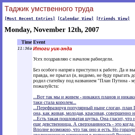
Таджик умственного труда
[Most Recent Entries]
[Calendar View]
[Friends View]
Monday, November 12th, 2007
Time
Event
11:36a
Итоги уик-энда
Усех поздравляю с началом рабнедели.
Без особого напряга приступил к работе. Да и 
правда, не прыгал (и, видимо, не буду прыгать до
родил статейку под названием "План Путина - 
пожалуйста:
...Вот так мы и живем - никаких планов и никаки
таки стала королем...
...Перефразируя популярный ныне слоган, план
она, как живая, молодая, красивая, совершенно не
...Есть такая пошловатая шутка. Она гласит, что н
еще девственница. А сверхнаивность - это когда 
Вполне возможно, что так оно и есть. Но гораздо
эволюционные изменения в путинской России...