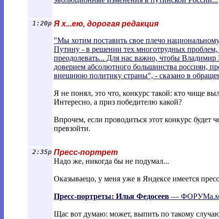
1:20p
Я х...ею, дорогая редакция
"Мы хотим поставить свое плечо национальному
Путину - в решении тех многотрудных проблем, 
преодолевать... Для нас важно, чтобы Владимир 
доверием абсолютного большинства россиян, п
внешнюю политику страны", - сказано в обращ
Я не понял, это что, конкурс такой: кто чище 
Интересно, а приз победителю какой?
Впрочем, если проводиться этот конкурс будет 
превзойти.
2:35p
Пресс-портрет
Надо же, никогда бы не подумал...
Оказываецо, у меня уже в Яндексе имеется пресс
Пресс-портреты:
Илья
Федосеев
— ФОРУМа.мск
Щас вот думаю: может, выпить по такому случаю