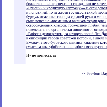
божественной перспективы гражданин не хочет вс
«Бриони» и кредитную карточку — и если рево
и поповичей, то из жертв государственной про
буржуа, отменные господа средней руки и мино
была вовсе не «временным вывихом термидора»
освобожденных классов, торжеством плебея, ум
повелевать, но органически лишенного господск
«Рабочая демократия», за которую погиб Лев Да
к оппозиции героев советской истории, вывела 
Ежова», этого бутовского маньяка, спасение ко
смыслом самоубийственной работы всех русски
Ну не прелесть, а?
<< Previous Da