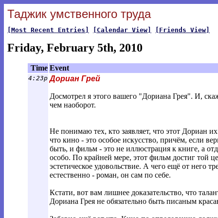
Таджик умственного труда
[Most Recent Entries]
[Calendar View]
[Friends View]
Friday, February 5th, 2010
Time
Event
4:23p
Дориан Грей
Досмотрел я этого вашего "Дориана Грея". И, ска
чем наоборот.
Не понимаю тех, кто заявляет, что этот Дориан и
что кино - это особое искусство, причём, если в
быть, и фильм - это не иллюстрация к книге, а от
особо. По крайней мере, этот фильм достиг той це
эстетическое удовольствие. А чего ещё от него тр
естественно - роман, он сам по себе.
Кстати, вот вам лишнее доказательство, что тала
Дориана Грея не обязательно быть писаным краса