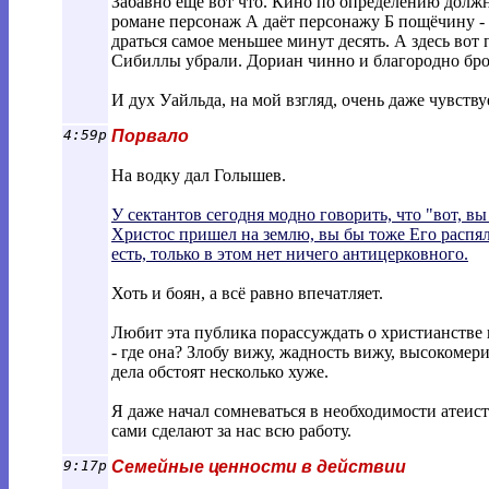
Забавно ещё вот что. Кино по определению должн
романе персонаж А даёт персонажу Б пощёчину - 
драться самое меньшее минут десять. А здесь вот
Сибиллы убрали. Дориан чинно и благородно броса
И дух Уайльда, на мой взгляд, очень даже чувству
4:59p
Порвало
На водку дал Голышев.
У сектантов сегодня модно говорить, что "вот, в
Христос пришел на землю, вы бы тоже Его распяли
есть, только в этом нет ничего антицерковного.
Хоть и боян, а всё равно впечатляет.
Любит эта публика порассуждать о христианстве 
- где она? Злобу вижу, жадность вижу, высокомер
дела обстоят несколько хуже.
Я даже начал сомневаться в необходимости атеи
сами сделают за нас всю работу.
9:17p
Семейные ценности в действии