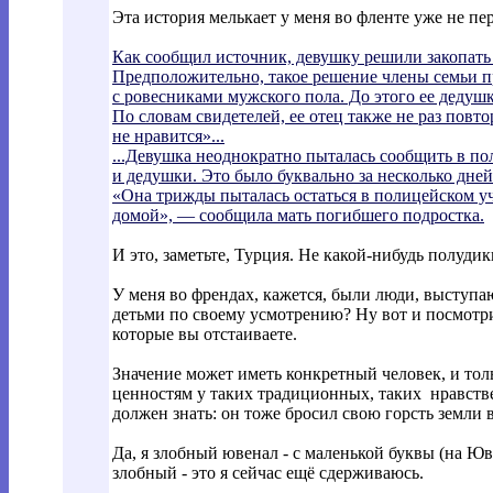
Эта история мелькает у меня во фленте уже не пе
Как сообщил источник, девушку решили закопать 
Предположительно, такое решение члены семьи пр
с ровесниками мужского пола. До этого ее дедушк
По словам свидетелей, ее отец также не раз повто
не нравится»...
...Девушка неоднократно пыталась сообщить в по
и дедушки. Это было буквально за несколько дней
«Она трижды пыталась остаться в полицейском уч
домой», — сообщила мать погибшего подростка.
И это, заметьте, Турция. Не какой-нибудь полудик
У меня во френдах, кажется, были люди, выступа
детьми по своему усмотрению? Ну вот и посмотри
которые вы отстаиваете.
Значение может иметь конкретный человек, и тол
ценностям у таких традиционных, таких нравств
должен знать: он тоже бросил свою горсть земли 
Да, я злобный ювенал - с маленькой буквы (на Юв
злобный - это я сейчас ещё сдерживаюсь.