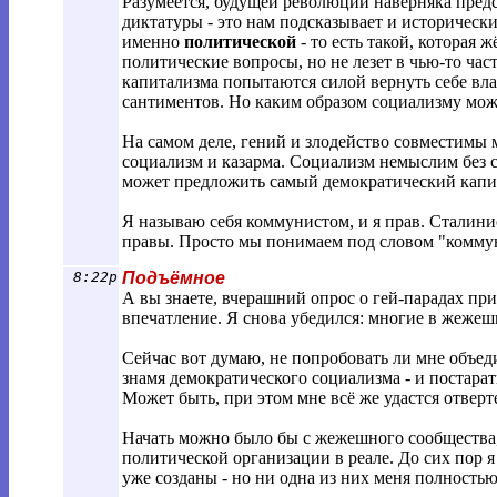
Разумеется, будущей революции наверняка предс
диктатуры - это нам подсказывает и историческ
именно
политической
- то есть такой, которая 
политические вопросы, но не лезет в чью-то ча
капитализма попытаются силой вернуть себе вла
сантиментов. Но каким образом социализму може
На самом деле, гений и злодейство совместимы 
социализм и казарма. Социализм немыслим без с
может предложить самый демократический капита
Я называю себя коммунистом, и я прав. Сталини
правы. Просто мы понимаем под словом "комму
8:22p
Подъёмное
А вы знаете, вчерашний опрос о гей-парадах пр
впечатление. Я снова убедился: многие в жежешке
Сейчас вот думаю, не попробовать ли мне объед
знамя демократического социализма - и постара
Может быть, при этом мне всё же удастся отверт
Начать можно было бы с жежешного сообщества, 
политической организации в реале. До сих пор я
уже созданы - но ни одна из них меня полностью