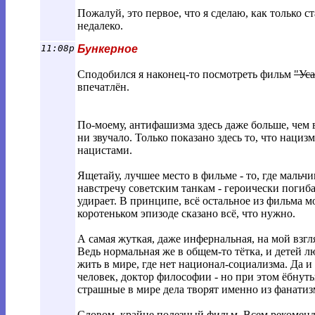
Пожалуй, это первое, что я сделаю, как только с
недалеко.
11:08p
Бункерное
Сподобился я наконец-то посмотреть фильм
"Ус
впечатлён.
По-моему, антифашизма здесь даже больше, чем 
ни звучало. Только показано здесь то, что нациз
нацистами.
Ящетайу, лучшее место в фильме - то, где мальч
навстречу советским танкам - героически погиба
удирает. В принципе, всё остальное из фильма м
коротеньком эпизоде сказано всё, что нужно.
А самая жуткая, даже инфернальная, на мой взгля
Ведь нормальная же в общем-то тётка, и детей лю
жить в мире, где нет национал-социализма. Да 
человек, доктор философии - но при этом ёбнут
страшные в мире дела творят именно из фанатиз
Словом, крайне полезный фильм. Всем рекомен