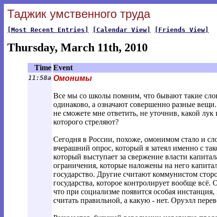
Таджик умственного труда
[Most Recent Entries]
[Calendar View]
[Friends View]
Thursday, March 11th, 2010
Time
Event
11:58a
Омонимы
Все мы со школы помним, что бывают такие слов
одинаково, а означают совершенно разные вещи. 
не сможете мне ответить, не уточнив, какой лук и
которого стреляют?
Сегодня в России, похоже, омонимом стало и сло
вчерашний опрос, который я затеял именно с так
который выступает за свержение власти капитал
ограничения, которые наложены на него капитал
государство. Другие считают коммунистом сто
государства, которое контролирует вообще всё.
что при социализме появится особая инстанция,
считать правильной, а какую - нет. Оруэлл перев