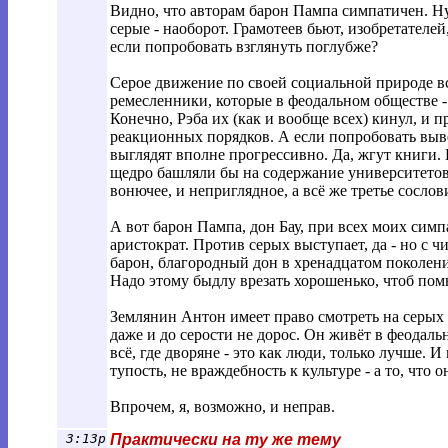
Видно, что авторам барон Пампа симпатичен. Ну
серые - наоборот. Грамотеев бьют, изобретателей
если попробовать взглянуть поглубже?
Серое движение по своей социальной природе вс
ремесленники, которые в феодальном обществе - 
Конечно, Рэба их (как и вообще всех) кинул, и 
реакционных порядков. А если попробовать вывес
выглядят вполне прогрессивно. Да, жгут книги. 
щедро башляли бы на содержание университетов 
вонючее, и неприглядное, а всё же третье сослов
А вот барон Пампа, дон Бау, при всех моих сим
аристократ. Против серых выступает, да - но с 
барон, благородный дон в хренадцатом поколении
Надо этому быдлу врезать хорошенько, чтоб пом
Землянин Антон имеет право смотреть на серых 
даже и до серости не дорос. Он живёт в феодаль
всё, где дворяне - это как люди, только лучше. И
тупость, не враждебность к культуре - а то, что
Впрочем, я, возможно, и неправ.
3:13p
Практически на ту же тему