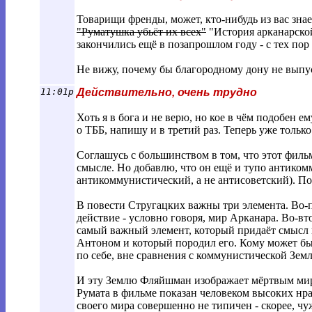
Товарищи френды, может, кто-нибудь из вас знае
"Руматушка убьёт их всех"
"История арканарской
закончились ещё в позапрошлом году - с тех пор
Не вижу, почему бы благородному дону не выпу
11:01p
Действительно, очень трудно
Хоть я в бога и не верю, но кое в чём подобен 
о ТББ, напишу и в третий раз. Теперь уже толь
Соглашусь с большинством в том, что этот фил
смысле. Но добавлю, что он ещё и тупо антико
антикоммунистический, а не антисоветский). По
В повести Стругацких важны три элемента. Во-п
действие - условно говоря, мир Арканара. Во-вт
самый важный элемент, который придаёт смысл в
Антоном и который породил его. Кому может бы
по себе, вне сравнения с коммунистической Зем
И эту Землю Фляйшман изображает мёртвым миром
Румата в фильме показан человеком высоких нра
своего мира совершенно не типичен - скорее, чу