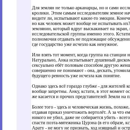
Для землян не только арканарцы, но и сами исс
кролики. Этим самым исследователям земное нача
видите ли, испытывают какие-то эмоции. Конечно
но как человек может вообще не испытывать их?
землянин, который вдруг выскакивает на экран, к
исследовательской группы именно этого. Кстати,
полномочия отдавать не подлежащие обсуждению
где государство уже исчезло как ненужное.
Или взять тот момент, когда группа на станции
Натурально, Анка испытывает душевный диском
сексуально ебёт половым способом другую женщи
совершенно не понимают - она, дескать, утомила
будущего ревность уже исчезла как понятие.
Однако здесь всё гораздо глубже - для жителей
вообще запретны. Анку, кстати, в этот момент о
же касается и прочих представителей Земли на п
Более того - здесь и человеческая жизнь, похоже
отдавая приказ уничтожить вертолёт. А за что е
никого не убил, даже не собирается убить - все
спасти поэта-мятежника Цурэна (в его образе, к
Арату - не могу не признать, ход изящный и ос