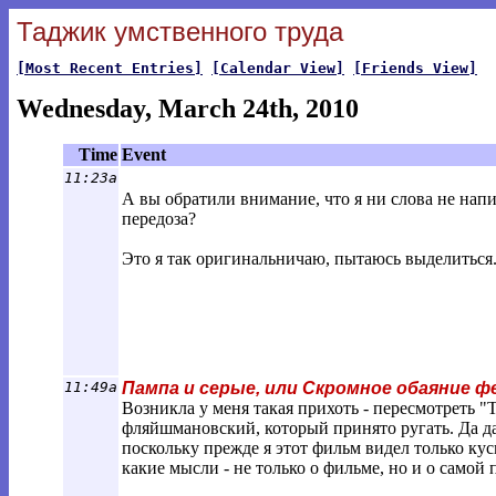
Таджик умственного труда
[Most Recent Entries]
[Calendar View]
[Friends View]
Wednesday, March 24th, 2010
Time
Event
11:23a
А вы обратили внимание, что я ни слова не нап
передоза?
Это я так оригинальничаю, пытаюсь выделиться
11:49a
Пампа и серые, или Скромное обаяние ф
Возникла у меня такая прихоть - пересмотреть "
фляйшмановский, который принято ругать. Да да
поскольку прежде я этот фильм видел только кус
какие мысли - не только о фильме, но и о самой 