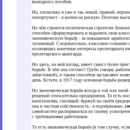
выходного пособия.
Но, поскольку я уже и так левый, правый, верх
оппортунист - я ничем не рискую. Поэтому выск
На чём строится политическая стратегия Ленина?
способен сформулировать и выразить свои класс
экономическую борьбу - за повышение заработно
тупиковый. Следовательно, классовое сознание 
осознавших конечные интересы пролетариата инт
пролетарского авангарда.
Но здесь, на мой взгляд, имеет смысл более пр
борьбе. В чём она состоит? Грубо говоря, работ
забастовкой), и таким способом заставляют хозя
день. Кстати, в 1917 году основная борьба разве
Но экономическая борьба всегда в той или иной
решений относительно предприятия. То есть по
капитализма, гласящий: буржуй на своём предпри
она и частная собственность - я подчёркиваю,
со
самовластно распоряжаться по своему усмотрению
с требованиями работников.
То есть экономическая борьба (в том случае, есл