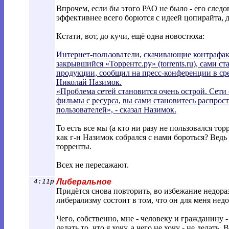
Впрочем, если бы этого РАО не было - его след
эффективнее всего борются с идеей цопирайта, д
Кстати, вот, до кучи, ещё одна новостюха:
Интернет-пользователи, скачивающие контрафак
закрывшийся «Торрентс.ру» (torrents.ru), сами 
продукции, сообщил на пресс-конференции в с
Николай Назимок.
«Проблема сетей становится очень острой. Сети 
фильмы с ресурса, вы сами становитесь распрос
пользователей», - сказал Назимок.
То есть все мы (а кто ни разу не пользовался то
как г-н Назимок собрался с нами бороться? Ведь 
торренты.
Всех не пересажают.
4:11p
Либеральное
Придётся снова повторить, во избежание недора
либерализму состоит в том, что он для меня нед
Чего, собственно, мне - человеку и гражданину
делать то, что я хочу, а чего не хочу - не делать