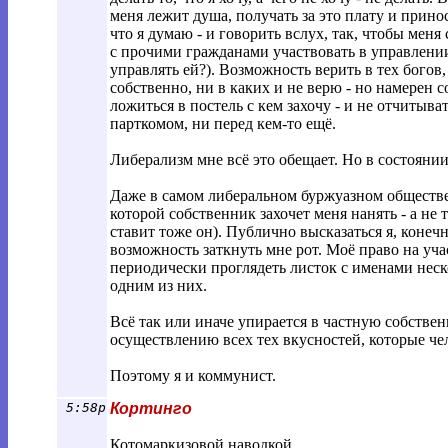
меня лежит душа, получать за это плату и прино
что я думаю - и говорить вслух, так, чтобы мен
с прочими гражданами участвовать в управлении 
управлять ей?). Возможность верить в тех богов, 
собственно, ни в каких и не верю - но намерен 
ложиться в постель с кем захочу - и не отчитыва
парткомом, ни перед кем-то ещё.
Либерализм мне всё это обещает. Но в состояни
Даже в самом либеральном буржуазном обществе 
которой собственник захочет меня нанять - а не 
ставит тоже он). Публично высказаться я, конечн
возможность заткнуть мне рот. Моё право на уч
периодически проглядеть листок с именами неско
одним из них.
Всё так или иначе упирается в частную собстве
осуществлению всех тех вкусностей, которые че
Поэтому я и коммунист.
5:58p
Кортинго
Котомаркизовой наводкой.