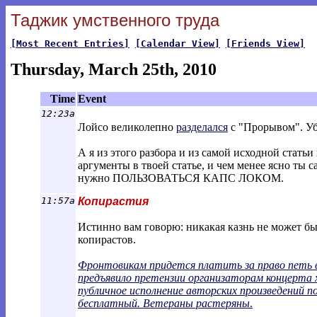
Таджик умственного труда
[Most Recent Entries]
[Calendar View]
[Friends View]
Thursday, March 25th, 2010
Time
Event
12:23a
Лойсо великолепно
разделался
с "Прорывом". Уб
А я из этого разбора и из самой исходной статьи
аргументы в твоей статье, и чем менее ясно ты 
нужно ПОЛЬЗОВАТЬСЯ КАПС ЛОКОМ.
11:57a
Копирастия
Истинно вам говорю: никакая казнь не может б
копирастов.
Фронтовикам придется платить за право петь в
предъявило претензии организаторам концерта 
публичное исполнение авторских произведений 
бесплатный. Ветераны растеряны
.