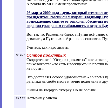
А ребята из МГЕР меня просветили:
26 марта 2000 года - день, который изменил и
президентом России был избран Владимир Пут
возрождению: спас ее от раскола, обеспечил 
подарил гражданам стабильность и веру в буд
Вот так-то. Раскола не было, а Путин всё равно
девались, а Путин их всё равно восстановил. Пут
Учитесь, как надо лизать.
6:41p
Остров проклятых
Скорцезевский "Остров проклятых" впечатляет.
психоложества - то есть я вообще-то не против н
не портит.
Что доставляет особое удовольствие - во время п
деталька на своём месте и точно подогнана к др
Фильм на твёрдую пятёрку. Но не больше.
6:50p
Потырил у Мнема.