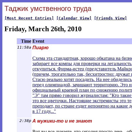
Таджик умственного труда
[Most Recent Entries]
[Calendar View]
[Friends View]
Friday, March 26th, 2010
Time
Event
11:58a
Пиарю
Схема эта стандартная, хорошо обкатана на биз
забирает все компы для проверки на легальность 
откупиться. Фирма-истец (представитель Майкрос
(причем, трогательно так, бесхитростно: дружат н
Стасю реально хотят посадить. На нее обиделис
перед олимпиадой, зачищают территорию. Это н
официальный краевой план по снижению политич
"Э" там прямо говорил журналистам: "Кто такие
это все цветочки. Настоящие экстремисты это те
преподает, по стране ездит непонятно на какие 
в 17 году..."
2:38p
А мужики-то и не знают
Вот вы все думаете, что сегодня просто день - о