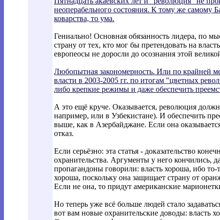
Пятнадцать акаевских лет и "революция" не про
неоперабельного состояния. К тому же самому Ба
коварства, то ума.
Гениально! Основная обязанность лидера, по мы
страну от тех, кто мог бы претендовать на влас
европеосы не доросли до осознания этой велико
Любопытная закономерность. Или по крайней ме
власти в 2003-2005 гг. по итогам "цветных рево
либо крепкие режимы и даже обеспечить преемс
А это ещё круче. Оказывается, революция должн
например, или в Узбекистане). И обеспечить пре
выше, как в Азербайджане. Если она оказывается
отказ.
Если серьёзно: эта статья - доказательство кон
охранительства. Аргументы у него кончились, да
пропагандоны говорили: власть хороша, ибо то-т
хороша, поскольку она защищает страну от оран
Если не она, то придут американские марионетки
Но теперь уже всё больше людей стало задаватьс
вот вам новые охранительские доводы: власть хор