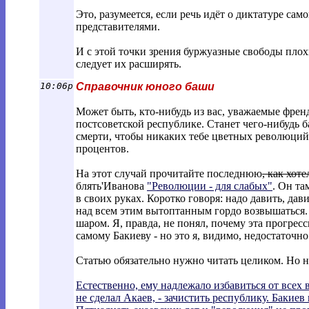
Это, разумеется, если речь идёт о диктатуре само
представителями.
И с этой точки зрения буржуазные свободы плохи
следует их расширять.
10:06p
Справочник юного баши
Может быть, кто-нибудь из вас, уважаемые френд
постсоветской республике. Станет чего-нибудь б
смерти, чтобы никаких тебе цветных революций,
процентов.
На этот случай прочитайте последнюю
, как хот
блять'Иванова
"Революции - для слабых"
. Он та
в своих руках. Коротко говоря: надо давить, дав
над всем этим вытоптанным гордо возвышаться. 
шаром. Я, правда, не понял, почему эта прогрес
самому Бакиеву - но это я, видимо, недостаточн
Статью обязательно нужно читать целиком. Но н
Естественно, ему надлежало избавиться от всех 
не сделал Акаев, - зачистить республику. Бакиев 