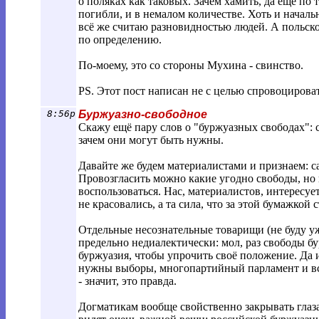
о поляках как таковых. Зачем хамить, да ещё по 
погибли, и в немалом количестве. Хоть и началь
всё же считаю разновидностью людей. А польско
по определению.
По-моему, это со стороны Мухина - свинство.
PS. Этот пост написан не с целью спровоцирова
8:56p
Буржуазно-свободное
Скажу ещё пару слов о "буржуазных свободах": сл
зачем они могут быть нужны.
Давайте же будем материалистами и признаем: са
Провозгласить можно какие угодно свободы, но в
воспользоваться. Нас, материалистов, интересуе
не красовались, а та сила, что за этой бумажкой с
Отдельные несознательные товарищи (не буду уж
предельно недиалектически: мол, раз свободы бу
буржуазия, чтобы упрочить своё положение. Да и
нужны выборы, многопартийный парламент и все 
- значит, это правда.
Догматикам вообще свойственно закрывать глаза 