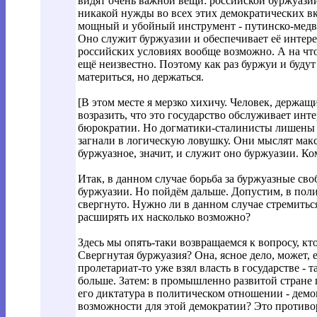
видят очень важной вещи: российской буржуазии
никакой нужды во всех этих демократических вку
мощный и убойный инструмент - путинско-медве
Оно служит буржуазии и обеспечивает её интере
российских условиях вообще возможно. А на что
ещё неизвестно. Поэтому как раз буржуи и будут
материться, но держаться.
[В этом месте я мерзко хихичу. Человек, держащ
возразить, что это государство обслуживает инт
бюрократии. Но догматики-сталинисты лишены т
загнали в логическую ловушку. Они мыслят мак
буржуазное, значит, и служит оно буржуазии. Ко
Итак, в данном случае борьба за буржуазные сво
буржуазии. Но пойдём дальше. Допустим, в пол
свергнуто. Нужно ли в данном случае стремитьс
расширять их насколько возможно?
Здесь мы опять-таки возвращаемся к вопросу, кт
Свергнутая буржуазия? Она, ясное дело, может,
пролетариат-то уже взял власть в государстве - 
больше. Затем: в промышленно развитой стране 
его диктатура в политическом отношении - демок
возможности для этой демократии? Это противор