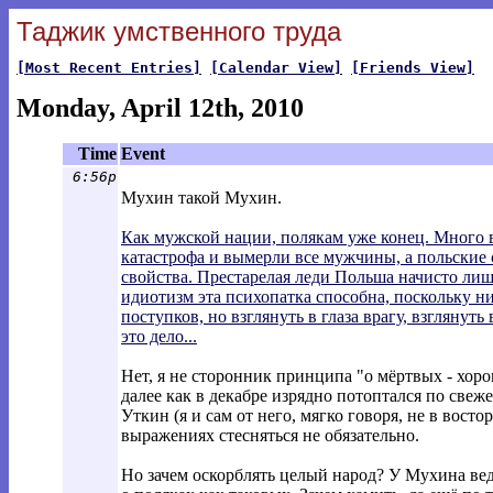
Таджик умственного труда
[Most Recent Entries]
[Calendar View]
[Friends View]
Monday, April 12th, 2010
Time
Event
6:56p
Мухин такой Мухин.
Как мужской нации, полякам уже конец. Много в
катастрофа и вымерли все мужчины, а польские
свойства. Престарелая леди Польша начисто лиш
идиотизм эта психопатка способна, поскольку н
поступков, но взглянуть в глаза врагу, взглянуть
это дело...
Нет, я не сторонник принципа "о мёртвых - хорош
далее как в декабре изрядно потоптался по свеж
Уткин (я и сам от него, мягко говоря, не в восто
выражениях стесняться не обязательно.
Но зачем оскорблять целый народ? У Мухина ведь