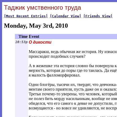
Таджик умственного труда
[Most Recent Entries]
[Calendar View]
[Friends View]
Monday, May 3rd, 2010
Time
Event
10:53p
О дикости
Массаракш, ведь обычная же история. Ну изнаси
происходит подобных случаев?
А в жежешке эта история словно бы повернула 
мерзость, которая до поры где-то таилась. Да е
я малость фалломорфировал.
Одни блогёры, тысячи их, твердят, что девчонка-
ментам своего приятеля, пусть даже он и оказалс
Третьи почему-то уверены, что человек, которы
не полез бить морду насильникам, вообще не име
обиделся, что его самого к девке не допустили,
возмущаются - но вовсе не удивляются, не восп