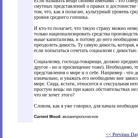
Если называть вещи своими именами - это совер
смутных представлений о правах и достоинстве ч
том, что, как я полагаю, культурный уровень ср
уровня среднего гопника.
И кто-то полагает, что такую страну можно нем
только национализировать средства производст
выше
капитализма, и потому до него необходимо д
преодолеть дикость. Ту самую дикость, которая, 
если попытаться сочетать социализм с дикостью -
Социализму, господа-товарищи, должно предшес
другое - но и просвещение тоже). Необходимо,
представления о мире и о себе. Например - что
изначально, и уважать его необходимо вне завис
мире. Сюда, кстати, относится и сексуальная не
простую вещь: ни при каких обстоятельствах нел
что не хочет этого?
Словом, как я уже говорил, для начала необходим
Current Mood:
мизантропическое
<< Previous Da