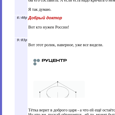
бы его составить. А если есть надо кричать о нём
Я так думаю.
6:40p
Добрый доктор
Вот кто нужен России!
9:03p
Вот этот ролик, наверное, уже все видели.
Тётка верит в доброго царя - а что ей ещё остаё
Ну что же, пускай обращается - ей-то, может бы