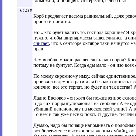
возможно, и поощрят. Интересно, с чего бы?
6:11p
Корб предлагает весьма радикальный, даже рев
просто и понятно.
Но... кто будет валить-то, господа хорошие? Я 
нужно, чтобы ширнармассы зашевелились, а они 
считает
, что в сентябре-октябре таки начнутся м
прав.
Чем вообще можно расшевелить наш народ? Когда 
потому не бунтует. Когда еды мало - он изо всех 
По моему скромному имху, сейчас единственное,
произвол и демонстративная безнаказанность все
конечно, всё это терпят, но будет ли так всегда? 
Ладно Евсюков - он хотя бы пожизненное схлоп
и до сих пор разгуливающая на свободе? А её о
убивший пенсионерку на московской улице? А ве
- о нём и так уже песню поют. И другие, тысячи 
Думаю, надо бы почаще напоминать о подобных с
вот более-менее высокопоставленных убийц, ос