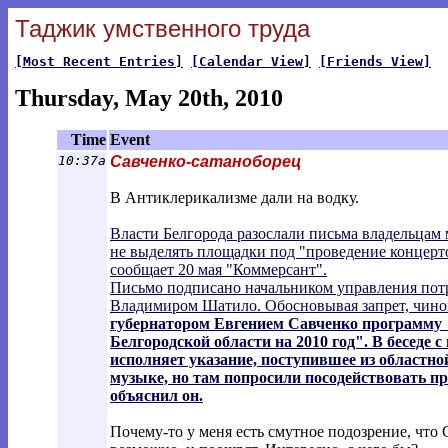
Таджик умственного труда
[Most Recent Entries]
[Calendar View]
[Friends View]
Thursday, May 20th, 2010
Time
Event
10:37a
Савченко-сатаноборец
В Антиклерикализме дали на водку.
Власти Белгорода разослали письма владельцам 
не выделять площадки под "проведение концерто
сообщает 20 мая "Коммерсант".
Письмо подписано начальником управления пот
Владимиром Шатило. Обосновывая запрет, чино
губернатором Евгением Савченко программу "
Белгородской области на 2010 год". В беседе 
исполняет указание, поступившее из областно
музыке, но там попросили посодействовать п
объяснил он.
Почему-то у меня есть смутное подозрение, что С