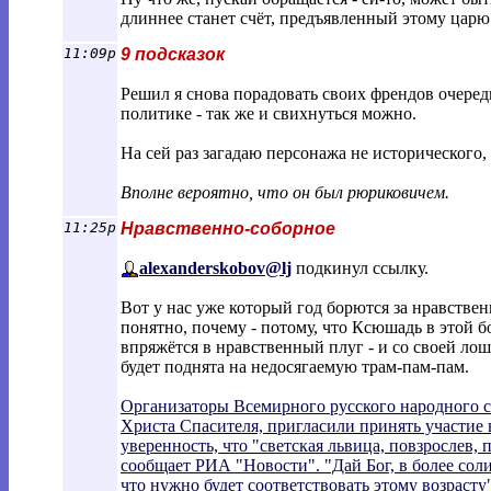
длиннее станет счёт, предъявленный этому царю
11:09p
9 подсказок
Решил я снова порадовать своих френдов очередн
политике - так же и свихнуться можно.
На сей раз загадаю персонажа не исторического,
Вполне вероятно, что он был рюриковичем.
11:25p
Нравственно-соборное
alexanderskobov@lj
подкинул ссылку.
Вот у нас уже который год борются за нравственн
понятно, почему - потому, что Ксюшадь в этой бо
впряжётся в нравственный плуг - и со своей лош
будет поднята на недосягаемую трам-пам-пам.
Организаторы Всемирного русского народного со
Христа Спасителя, пригласили принять участие
уверенность, что "светская львица, повзрослев,
сообщает РИА "Новости". "Дай Бог, в более сол
что нужно будет соответствовать этому возрасту