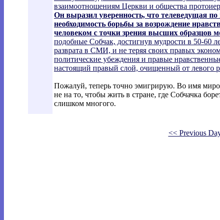
взаимоотношениям Церкви и общества протоиер
Он выразил уверенность, что телеведущая по
необходимость борьбы за возрождение нравст
человеком с точки зрения высших образцов 
подобные Собчак, достигнув мудрости в 50-60 ле
разврата в СМИ, и не теряя своих правых экон
политические убеждения и правые нравственные 
настоящий правый слой, очищенный от левого р
Пожалуй, теперь точно эмигрирую. Во имя миров
не на то, чтобы жить в стране, где Собчачка боре
слишком многого.
<< Previous Da