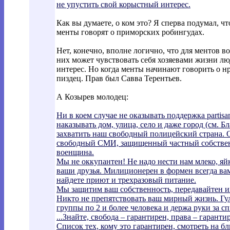
не упустить свой корыстный интерес.
Как вы думаете, о ком это? Я сперва подумал, чт
менты говорят о приморских робингудах.
Нет, конечно, вполне логично, что для ментов в
них может чувствовать себя хозяевами жизни лю
интерес. Но когда менты начинают говорить о н
пиздец. Прав был Савва Терентьев.
А Козырев молодец:
Ни в коем случае не оказывать поддержка partisan
наказывать дом, улица, село и даже город (см. 
захватить наш свободный полицейский страна. О
свободный СМИ, защищенный частный собствен
военщина.
Мы не оккупантен! Не надо нести нам млеко, яй
ваши друзья. Милиционерен в формен всегда ва
найдете приют и трехразовый питание.
Мы защитим ваш собственность, передавайтен и
Никто не препятствовать ваш мирный жизнь. Гуля
группы по 2 и более человека и держа руки за сп
...Знайте, свобода – гарантирен, права – гарант
Список тех, кому это гарантирен, смотреть на 