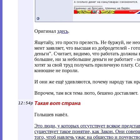
Оригинал
здесь
.
Ящетайу, это просто прелесть. Не буржуй, не н
мент заявляет, что высшая из добродетелей - гот
деньги". Считает, видимо, что работать должны в
большие, ни за небольшие деньги не работает - 
хотят за свой труд получать приличную плату. С
конюшне не пороли.
И они же ещё удивляются, почему народу так нра
Впрочем, там вся тема люто, бешено доставляет.
12:54p
Такая вот страна
Голышев навёл.
Это люди, у которых отсутствует всякое предста
существует такое понятие, как Закон. Они совер
того, чтоб навлечь ужас на общество и почувств