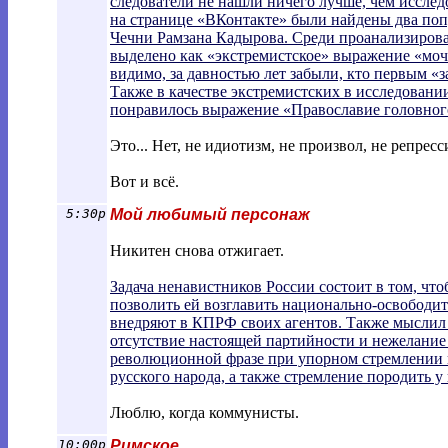
следователи не нашли ничего лучше, чем иссле
на странице «ВКонтакте» были найдены два попу
Чечни Рамзана Кадырова. Среди проанализирова
выделено как «экстремистское» выражение «мочи
видимо, за давностью лет забыли, кто первым «з
Также в качестве экстремистских в исследовани
понравилось выражение «Православие головного
Это... Нет, не идиотизм, не произвол, не репрес
Вот и всё.
5:30p
Мой любимый персонаж
Никитен снова отжигает.
Задача ненавистников России состоит в том, ч
позволить ей возглавить национально-освободи
внедряют в КПРФ своих агентов. Также мыслил 
отсутствие настоящей партийности и нежелание 
революционной фразе при упорном стремлении к
русского народа, а также стремление породить 
Люблю, когда коммунисты.
10:00p
Римское