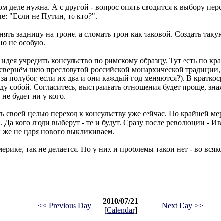
ом деле нужна. А с другой - вопрос опять сводится к выбору пе
е: "Если не Путин, то кто?".
ять задницу на троне, а сломать трон как таковой. Создать таку
но не особую.
идея учредить консульство по римскому образцу. Тут есть по кр
свернём шею пресловутой российской монархической традиции,
 за полубог, если их два и они каждый год меняются?). В кратко
собой. Согласитесь, выстраивать отношения будет проще, зная,
не будет ни у кого.
 своей целью переход к консульству уже сейчас. По крайней ме
 Да кого люди выберут - те и будут. Сразу после революции - Ив
 же не царя нового выкликиваем.
ерике, так не делается. Но у них и проблемы такой нет - во всяк
2010/07/21
<< Previous Day
Next Day >>
[
Calendar
]