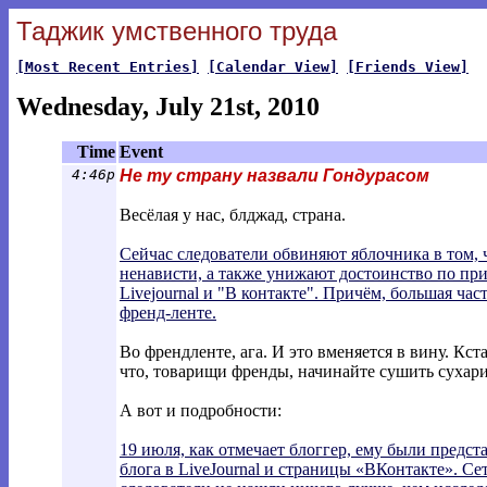
Таджик умственного труда
[Most Recent Entries]
[Calendar View]
[Friends View]
Wednesday, July 21st, 2010
Time
Event
4:46p
Не ту страну назвали Гондурасом
Весёлая у нас, блджад, страна.
Сейчас следователи обвиняют яблочника в том, 
ненависти, а также унижают достоинство по приз
Livejournal и "В контакте". Причём, большая час
френд-ленте.
Во френдленте, ага. И это вменяется в вину. Кста
что, товарищи френды, начинайте сушить сухари
А вот и подробности:
19 июля, как отмечает блоггер, ему были пред
блога в LiveJournal и страницы «ВКонтакте». Се