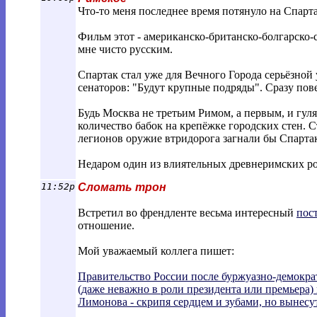
Что-то меня последнее время потянуло на Спарта
Фильм этот - американско-британско-болгарско-
мне чисто русским.
Спартак стал уже для Вечного Города серьёзной 
сенаторов: "Будут крупные подряды". Сразу пов
Будь Москва не третьим Римом, а первым, и гул
количество бабок на крепёжке городских стен. С
легионов оружие втридорога загнали бы Спартаку
Недаром один из влиятельных древнеримских род
11:52p
Сломать трон
Встретил во френдленте весьма интересный
пос
отношение.
Мой уважаемый коллега пишет:
Правительство России после буржуазно-демокра
(даже неважно в роли президента или премьера) 
Лимонова - скрипя сердцем и зубами, но вынесу