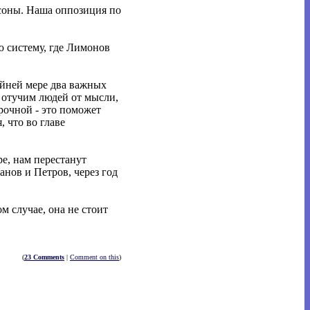
рсоны. Наша оппозиция по
ю систему, где Лимонов
айней мере два важных
 отучим людей от мысли,
срочной - это поможет
 что во главе
ре, нам перестанут
анов и Петров, через год
ом случае, она не стоит
(
23 Comments
|
Comment on this
)