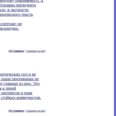
френдов» обвиняемого. А
втопарка президента
ло, в частности,
инописного текста,
кспертам» не
иклопедии.
(
18 Comments
|
Comment on this
)
иотических сил и не
и наши противники не
т главные из них. Это
ь к левой
 интересов и прав
т стойких коммунистов.
(
10 Comments
|
Comment on this
)