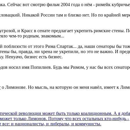
ка. Сейчас вот смотрю фильм 2004 года о нём - римейк кубричье
словацки
й. Никакой России там и близко нет. Но по крайней мер
угрозой, и Красс в сенате предлагает укрепить римские стены. П
еяло чем-то родным, знакомым...
яй поблизости от этого Рима Спартак... да, наши сенаторы бы т
тены бы, правда, ни хрена не укрепили, но это не важно. И пред
. Ненуачо, бизнес есть бизнес.
ов носил имя Попилиев. Будь мы Римом, у нас бы всех сенаторов
т
о Лимонове. Но мысль, на которую он меня навёл, имеет к Лим
тической революции может быть только коалиционным. А я добав
может только Лимонов. Потому что всех остальных кто-нибудь - 
т все: и националисты, и либералы, и коммунисты.