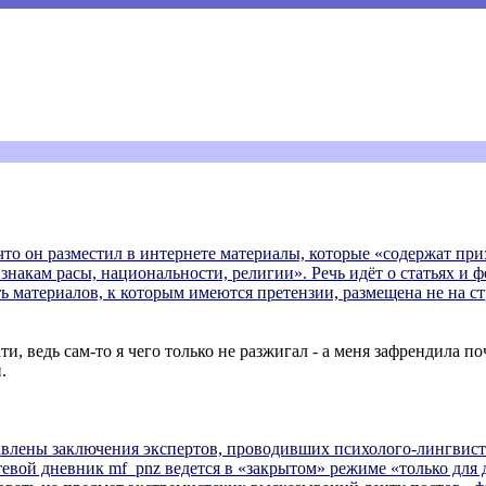
что он разместил в интернете материалы, которые «содержат п
накам расы, национальности, религии». Речь идёт о статьях и ф
ть материалов, к которым имеются претензии, размещена не на ст
ти, ведь сам-то я чего только не разжигал - а меня зафрендила п
.
ставлены заключения экспертов, проводивших психолого-лингвис
тевой дневник mf_pnz ведется в «закрытом» режиме «только для 