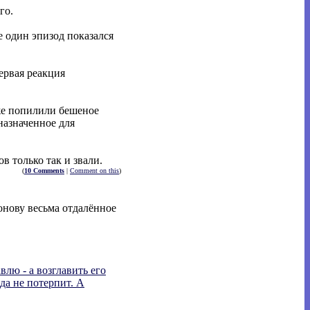
го.
е один эпизод показался
ервая реакция
оже попилили бешеное
назначенное для
 только так и звали.
(
10 Comments
|
Comment on this
)
онову весьма отдалённое
лю - а возглавить его
да не потерпит. А