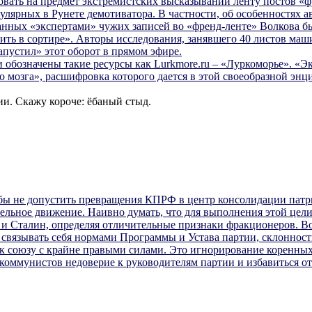
довать на предмет экстремистских высказываний ленту постов «
лярных в Рунете демотиватора. В частности, об особенностях а
нных «экспертами» чужих записей во «френд-ленте» Волкова бы
ть в сортире». Авторы исследования, занявшего 40 листов маш
апустил» этот оборот в прямом эфире.
и обозначены такие ресурсы как Lurkmore.ru – «Луркоморье». «Э
 мозга», расшифровка которого дается в этой своеобразной энц
сии. Скажу короче: ёбаный стыд.
тобы не допустить превращения КПРФ в центр консолидации патр
тельное движение. Наивно думать, что для выполнения этой цел
и Сталин, определяя отличительные признаки фракционеров. Во
связывать себя нормами Программы и Устава партии, склонност
 союзу с крайне правыми силами. Это игнорирование коренных
у коммунистов недоверие к руководителям партии и избавиться о