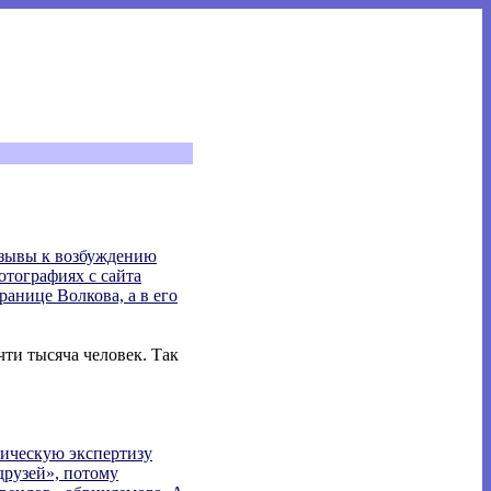
ризывы к возбуждению
отографиях с сайта
ранице Волкова, а в его
очти тысяча человек. Так
тическую экспертизу
друзей», потому