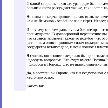
С одной стороны, такая фигура вроде бы и в сам
большей части рассуждает так же, как и остальны
Но наша-то задача принципиально иная: не помен
или не Лимонов - особой роли не игрет. Играет, 
И поэтому мне чем дальше, тем больше нравится 
преимущества. В долгосрочной перспективе мы 
что страной управляет какой-то полубог (что это
различным оппозиционным силам поладить между 
государства встанут двое, и всей полноты власти 
Я считаю, оппозиции следовало бы провозгласить
надоедать вопросом: "Кто будет вместо Путина?".
- Сидоров и Попов... Это не принципиально, мы
Да, в растлённой Европе, как и в бездуховной Ам
настолько остро.
Как-то так.