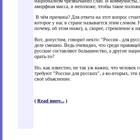
национализм чрезвычайно слаб. И коммунисты, 
аморфная масса, и непохоже, чтобы такое полож
В чём причина? Для ответа на этот вопрос стои
которое у нас в стране называется этим словом. 
почему, об этом ниже), а, скорее, стремление к 
Вот, допустим, говорит некто: "Россия - для рус
деле смешно. Ведь очевидно, что среди правящей
русские составляют большинство, а другие нац
орать-то?
Но, как известно, не так уж важно, что человек 
требуют "России для русских", а во-вторых, эт
своё объяснение.
(
Read more...
)