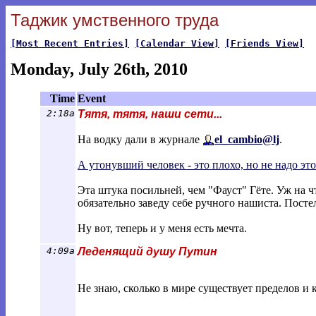
Таджик умственного труда
[Most Recent Entries]
[Calendar View]
[Friends View]
Monday, July 26th, 2010
Time
Event
2:18a
Тятя, тятя, наши сети...
На водку дали в журнале
el_cambio@lj
.
А утонувший человек - это плохо, но не надо это
Эта штука посильней, чем "Фауст" Гёте. Уж на чт
обязательно заведу себе ручного нашиста. Постел
Ну вот, теперь и у меня есть мечта.
4:09a
Леденящий душу Путин
Не знаю, сколько в мире существует пределов и 