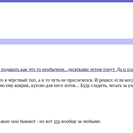
 подавать как что то необычное...десятками летом тонут. Да и пл
о я чёрствый тип, а и то чуть не прослезился. И решил: если ког
ю ему коврик, куплю для него лоток... Буду гладить, чесать за у
какие они бывают - но вот
это
вообще за любыми.