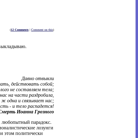
(
12 Comments
|
Comment on this
)
 выкладываю.
Давно отвыкли
ать, действовать собой;
лого не составляем тела;
 нас на части раздробила,
 ж одна и связывает нас;
сть - и тело распадется!
 Смерть Иоанна Грозного
на любопытный парадокс.
ционалистические лозунги
ри этом политически