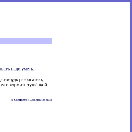
авать надо уметь.
да-нибудь разбогатею,
хом и кормить тушёнкой.
(
4 Comments
|
Comment on this
)