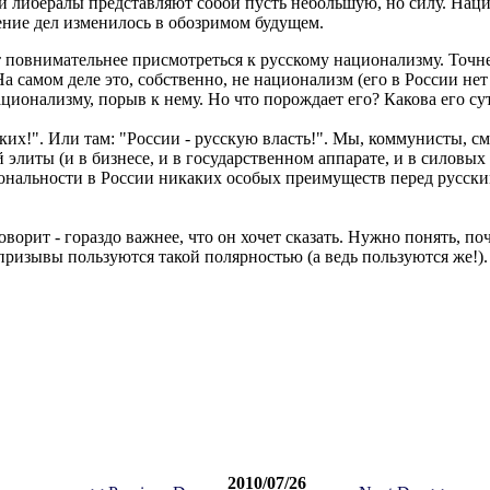
и либералы представляют собой пусть небольшую, но силу. Нац
ение дел изменилось в обозримом будущем.
т повнимательнее присмотреться к русскому национализму. Точне
На самом деле это, собственно, не национализм (его в России нет
национализму, порыв к нему. Но что порождает его? Какова его су
ских!". Или там: "России - русскую власть!". Мы, коммунисты, см
 элиты (и в бизнесе, и в государственном аппарате, и в силовых
иональности в России никаких особых преимуществ перед русски
говорит - гораздо важнее, что он хочет сказать. Нужно понять, п
и призывы пользуются такой полярностью (а ведь пользуются же!
2010/07/26