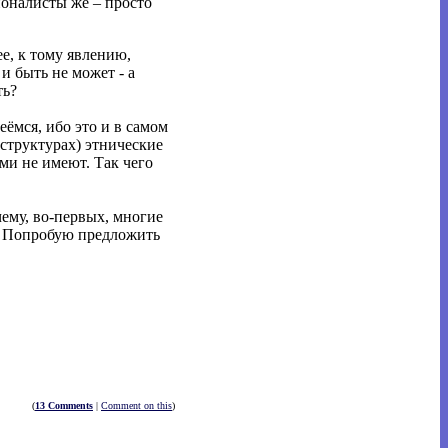
ионалисты же – просто
е, к тому явлению,
 и быть не может - а
ть?
еёмся, ибо это и в самом
 структурах) этнические
ми не имеют. Так чего
очему, во-первых, многие
). Попробую предложить
(
13 Comments
|
Comment on this
)