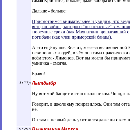
самая Кристина, похоже, даже вообразить не може
Дальше - больше:
Присмотримся внимательнее и увидим, что везде
ветеран войны, которого "несогласные" замани
тюремные сроки (как Махнаткин, дошагавший 
погибали (как член приморской банды).
А это ещё лучше. Значит, хозяева великолепной
невиновных людей, в чём она сама практически 
всём этом - Лимонов. Вот вы могли бы придумат
умничка - смогла.
Браво!
3:17p
Лытдыбр
Ну вот мой бандит и стал школьником. Чорд, как
Говорит, в школе ему понравилось. Они там отг
не.
Он там в первый день ухитрился даже ни с кем н
9:29p
Вычитание Маркса