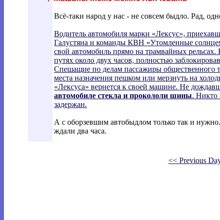
Всё-таки народ у нас - не совсем быдло. Рад, одн
Водитель автомобиля марки «Лексус», приехав
Галустяна и команды КВН «Утомленные солнцем»
свой автомобиль прямо на трамвайных рельсах.
путях около двух часов, полностью заблокирова
Спешащие по делам пассажиры общественного т
места назначения пешком или мерзнуть на холод
«Лексуса» вернется к своей машине. Не дождав
автомобиле стекла и прокололи шины
. Никто
задержан.
А с оборзевшим автобыдлом только так и нужно.
ждали два часа.
<< Previous Da