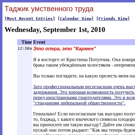
Таджик умственного труда
[Most Recent Entries]
[Calendar View]
[Friends View]
Wednesday, September 1st, 2010
Time
Event
12:58a
Это опера, это "Кармен"
Я в восторге от Кристины Потупчик. Она покорил
брака таким убеждённым холостяком - непремен
Вы только поглядите, на какую прелесть меня н
Зато профессиональным несогласным очень выго
задержания. Это хорошая возможность получить
перед иностранными грантодателями. Это и воз
"страданиям либеральной общественности".
Гениально! Если несогласным так выгодно получ
то, блджад, с какого языческого символа плодор
вы приносите им такую выгоду? Дайте им спокой
пускай они потом рыдают: "Как мы теперь будем