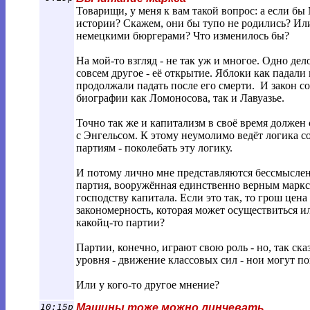
Товарищи, у меня к вам такой вопрос: а если бы
истории? Скажем, они бы тупо не родились? Ил
немецкими бюргерами? Что изменилось бы?
На мой-то взгляд - не так уж и многое. Одно дел
совсем другое - её открытие. Яблоки как падали
продолжали падать после его смерти. И закон с
биографии как Ломоносова, так и Лавуазье.
Точно так же и капитализм в своё время должен
с Энгельсом. К этому неумолимо ведёт логика с
партиям - поколебать эту логику.
И потому лично мне представляются бессмысленн
партия, вооружённая единственно верным марк
господству капитала. Если это так, то грош цен
закономерность, которая может осуществиться и
какойц-то партии?
Партии, конечно, играют свою роль - но, так ска
уровня - движение классовых сил - нои могут по
Или у кого-то другое мнение?
10:15p
Машины тоже можно линчевать