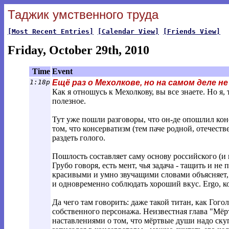
Таджик умственного труда
[Most Recent Entries]
[Calendar View]
[Friends View]
Friday, October 29th, 2010
Time
Event
1:18p
Ещё раз о Мехолкове, но на самом деле не
Как я отношусь к Мехолкову, вы все знаете. Но я, 
полезное.
Тут уже пошли разговоры, что он-де опошлил конс
том, что консерватизм (тем паче родной, отечес
раздеть голого.
Пошлость составляет саму основу российского (и 
Грубо говоря, есть мент, чья задача - тащить и не
красивыми и умно звучащими словами объясняет, 
и одновременно соблюдать хороший вкус. Ergo, 
Да чего там говорить: даже такой титан, как Гого
собственного персонажа. Неизвестная глава "Мёр
наставлениями о том, что мёртвые души надо ску