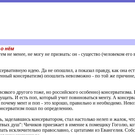
 о нём
тем не менее, не могу не признать: он - существо (человеком его 
ервативную идею. Да не опошлил, а показал правду, как она есть
твенный консерватизм) опошлить невозможно - по той же причине
всякого другого тоже, но российского особенно) консерватизма. 
 пущать. И есть поп, который учит повиноваться менту. А консерва
почему мент и поп - это хорошо, правильно и необходимо. Нево
консерватизм пошл по определению.
ль, заделавшись консерватором, стал настолько нелеп и жалок, чт
твых душ": Чичиков приезжает в имение к помещику Гоголю, кот
пать исключительно православно, с цитатами из Евангелия. Собс