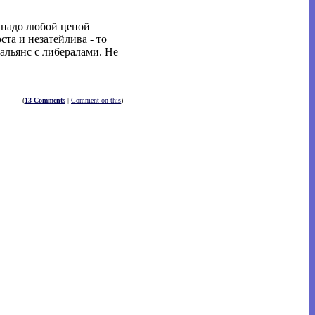
о надо любой ценой
ста и незатейлива - то
альянс с либералами. Не
(
13 Comments
|
Comment on this
)