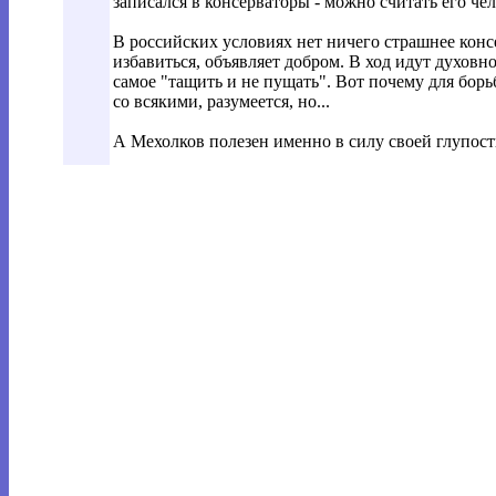
записался в консерваторы - можно считать его ч
В российских условиях нет ничего страшнее конс
избавиться, объявляет добром. В ход идут духовно
самое "тащить и не пущать". Вот почему для бор
со всякими, разумеется, но...
А Мехолков полезен именно в силу своей глупости: