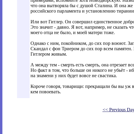
примерами, вспомните хоть Новодворскую. Назначь
что она вытворяла бы с душой Сталина. И она же
российского парламента и установлению тирании
Или вот Гитлер. Он совершил единственное доброе
Это значит - давно. Я вот, например, не сказать ч
моего отца не было, и моей матери тоже.
Однако с ним, покойником, до сих пор воюют. За
Скандал с фон Триером до сих пор всем памятен. 
Гитлером живым.
А между тем - смерть есть смерть, она отрезает вс
Но факт в том, что больше он никого не убьёт - и
на знамени у них будет вовсе не свастика.
Короче говоря, товарищи: прекращали бы вы уж в
кем повоевать.
<< Previous Da