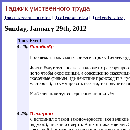
Таджик умственного труда
[Most Recent Entries]
[Calendar View]
[Friends View]
Sunday, January 29th, 2012
Time
Event
6:45p
Лытдыбр
В общем, я, тык-скыть, снова в строю. Точнее, бу
Фотки будут чуть позже - надо же их рассортирова
не то чтобы охрененный, а совершенно сказочный
сказочные фильмы, где действие происходит в "у
мастеров"), и суммировать всё это, то получится 
И
абсент
пиво тут совершенно ни при чём.
6:58p
О смерти
Я вспомнил о такой закономерности: все великие
блджад!), писали о смерти. А я вот пока ещё нет.
грядущий Пантеон я не попаду, и в школах меня н