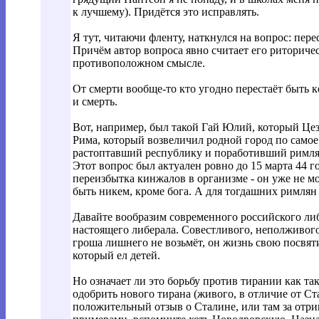
к лучшему). Придётся это исправлять.
Я тут, читаючи фленту, наткнулся на вопрос: пере
Причём автор вопроса явно считает его риторичес
противоположном смысле.
От смерти вообще-то кто угодно перестаёт быть к
и смерть.
Вот, например, был такой Гай Юлий, который Це
Рима, который возвеличил родной город по самое
растоптавший республику и поработивший римлян
Этот вопрос был актуален ровно до 15 марта 44 го
переизбытка кинжалов в организме - он уже не мо
быть никем, кроме бога. А для тогдашних римлян 
Давайте вообразим современного российского либ
настоящего либерала. Совестливого, неполживог
гроша лишнего не возьмёт, он жизнь свою посвя
который ел детей.
Но означает ли это борьбу против тирании как та
одобрить нового тирана (живого, в отличие от Ста
положительный отзыв о Сталине, или там за отриц