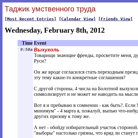
Таджик умственного труда
[Most Recent Entries]
[Calendar View]
[Friends View]
Wednesday, February 8th, 2012
Time
Event
9:50a
Выхухоль
Товарищи знающие френды, просветите меня, дур
Руси?
Он же вроде согласился стать переходным прези
эту тему какие-то конкретные соглашения?
С другой стороны, 4 числа на Болотной выхухол
символизирует и не может не наводить на мысли
Вот я и пребываю в сомнении - как быть?. Есл
минимум" - 4 марта я, пожалуй, выпью что-нибуд
других призову к тому же.
А нет - обойду избирательный участок стороной.
"выборы" настолько грязны, что вряд ли станут г