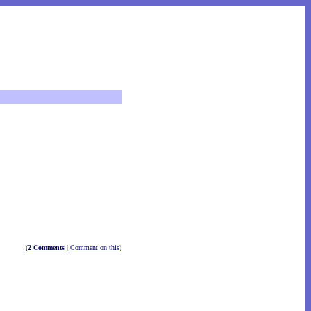
(
2 Comments
|
Comment on this
)