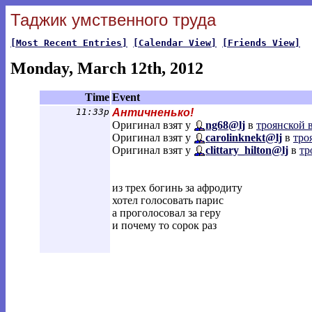
Таджик умственного труда
[Most Recent Entries]
[Calendar View]
[Friends View]
Monday, March 12th, 2012
Time
Event
11:33p
Античненько!
Оригинал взят у
ng68@lj
в
троянской 
Оригинал взят у
carolinknekt@lj
в
тро
Оригинал взят у
clittary_hilton@lj
в
тр
из трех богинь за афродиту
хотел голосовать парис
а проголосовал за геру
и почему то сорок раз