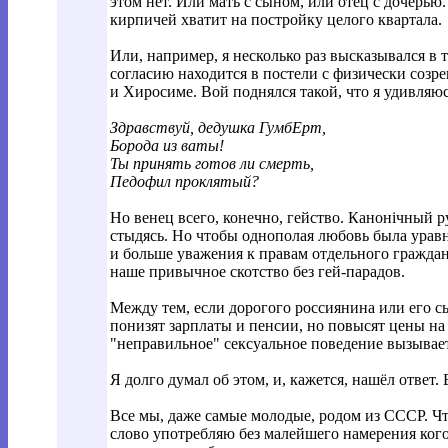
этом нет. Или мать с сыном, или отец с дочер
кирпичей хватит на постройку целого квартала.
Или, например, я несколько раз высказывался в 
согласию находится в постели с физически созр
и Хиросиме. Вой поднялся такой, что я удивляюс
Здравствуй, дедушка ГумбЕрт,
Борода из ваты!
Ты принять готов ли смерть,
Педофил проклятый?
Но венец всего, конечно, гейство. Канонiчный р
стыдясь. Но чтобы однополая любовь была уравне
и больше уважения к правам отдельного гражданин
наше привычное скотство без гей-парадов.
Между тем, если дорогого россиянина или его с
понизят зарплаты и пенсии, но повысят цены на 
"неправильное" сексуальное поведение вызывает
Я долго думал об этом, и, кажется, нашёл ответ.
Все мы, даже самые молодые, родом из СССР. Что
слово употребляю без малейшего намерения кого-