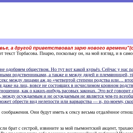
вье, а другой приветствовал зарю нового времени"(с
 текст Торбасова. Пиарю, поскольку он, на мой взгляд, и в сам
 не одобряем обществом. Но тут вот какой курьёз. Сейчас у нас 
ми родственниками, а также и между дядей и племянницей, тё
я секс между лицами аж до «четвертой степени родства или… вто
я даже на лиц, вовсе не состоящих в исчислимом кровном родств
тношении, как о каких-нибудь расовых законах. Это всё говорит 
, между осуждаемым и не осуждаемым не является чем-то всео
ожет обрести вид нелепости или варварства — и, по-моему, скор
и соображения. Они будут иметь к сексу весьма отдалённое отнош
если брат с сестрой, извините за мой пьемонтский акцент, трахаю