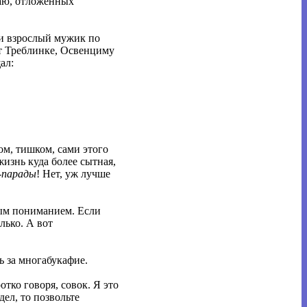
гаю, отложенных
сли взрослый мужик по
ет Треблинке, Освенциму
ал:
ом, тишком, сами этого
жизнь куда более сытная,
-парады
! Нет, уж лучше
ным пониманием. Если
лько. А вот
ть за многабукафие.
тко говоря, совок. Я это
дел, то позвольте