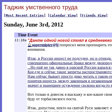
Таджик умственного труда
[Most Recent Entries]
[Calendar View]
[Friends View]
Sunday, June 3rd, 2012
Time
Event
11:10a
"Данте одной ногой стоял в средневеко
supermipter@lj
попросил меня пропиарить этот
внимания.
Итак, в России инцест не подсуден, но и отнюдь
совершенно официальные браки между двоюродны
...Но ещё не так давно в царской России каралс
Кое-где и сейчас такие запреты распространяютс
Нам сейчас бывает просто дико читать о таком о
понятия инцеста, между законным и незаконным
значит и нынешнее осуждение сискона когда-то м
Вот только в довесок я выскажу и кое-какие сво
буду от торбасовского поста.
Итак, допустим, некто на святой Руси заявляет: 