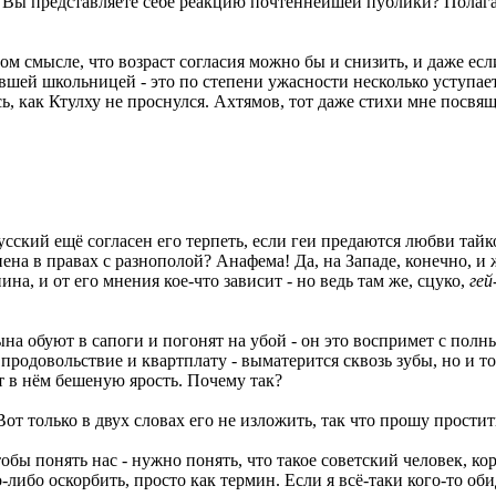
ью. Вы представляете себе реакцию почтеннейшей публики? Пола
том смысле, что возраст согласия можно бы и снизить, и даже е
евшей школьницей - это по степени ужасности несколько уступа
ь, как Ктулху не проснулся. Ахтямов, тот даже стихи мне посвящ
усский ещё согласен его терпеть, если геи предаются любви тайк
на в правах с разнополой? Анафема! Да, на Западе, конечно, и 
а, и от его мнения кое-что зависит - но ведь там же, сцуко,
гей
ына обуют в сапоги и погонят на убой - он это воспримет с пол
продовольствие и квартплату - выматерится сквозь зубы, но и то
 в нём бешеную ярость. Почему так?
 Вот только в двух словах его не изложить, так что прошу прости
бы понять нас - нужно понять, что такое советский человек, коро
либо оскорбить, просто как термин. Если я всё-таки кого-то оби