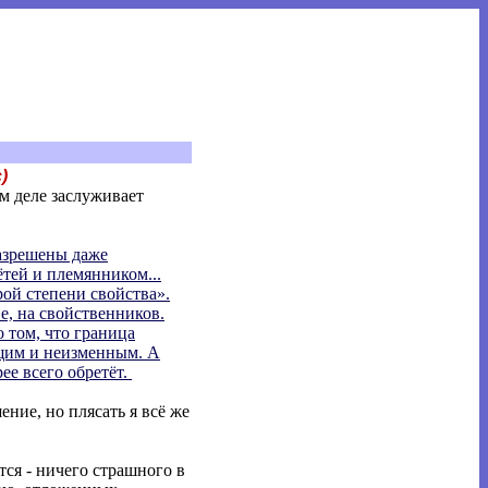
)
ом деле заслуживает
разрешены даже
тей и племянником...
рой степени свойства».
е, на свойственников.
о том, что граница
бщим и неизменным. А
ее всего обретёт.
ение, но плясать я всё же
тся - ничего страшного в