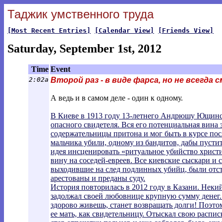
Таджик умственного труда
[Most Recent Entries]
[Calendar View]
[Friends View]
Saturday, September 1st, 2012
Time
Event
2:02a
Второй раз - в виде фарса, но не всегда 
А ведь и в самом деле - один к одному.
В Киеве в 1913 году 13-летнего Андрюшу Ющинск
опасного свидетеля. Вся его потенциальная вина 
содержательницы притона и мог быть в курсе пос
мальчика убили, одному из бандитов, дабы пустит
идея инсценировать «ритуальное убийство христи
вину на соседей-евреев. Все киевские сыскари и 
выходившие на след подлинных убийц, были отст
арестованы и преданы суду.
История повторилась в 2012 году в Казани. Неки
задолжал своей любовнице крупную сумму денег. 
здорово живешь, станет возвращать долги! Поэто
ее мать, как свидетельницу. Отыскал свою распис