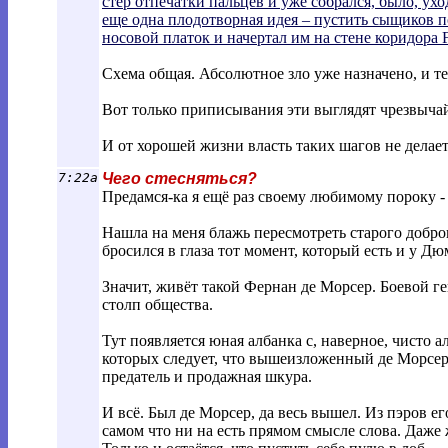
стер отпечатки пальцев и уже собрался, было, ух
еще одна плодотворная идея – пустить сыщиков п
носовой платок и начертал им на стене коридор
Схема общая. Абсолютное зло уже назначено, и те
Вот только приписывания эти выглядят чрезвычайн
И от хорошей жизни власть таких шагов не делает.
7:22a
Чего стесняться?
Предамся-ка я ещё раз своему любимому пороку -
Нашла на меня блажь пересмотреть старого добро
бросился в глаза тот момент, который есть и у Дю
Значит, живёт такой Фернан де Морсер. Боевой г
столп общества.
Тут появляется юная албанка с, наверное, чисто 
которых следует, что вышеизложенный де Морсер -
предатель и продажная шкура.
И всё. Был де Морсер, да весь вышел. Из пэров 
самом что ни на есть прямом смысле слова. Даже 