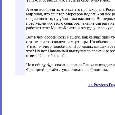
Только и остаётся, что пустить себе пулю в лоб.
А если вообразить, что всё это происходит в Рос
мир знал, что сенатор Морсеров подлец - он всё р
предал кого-то, ну убил - эка важность. Во-первых
преступлениях этого сенатора - значит сыграть на
работает этот Монте-Кристо и откуда у него куча 
Вот в чём особенность нашего, как сейчас принято
стране элито - сволочи и мерзавцы. Но обычно он
У нас - ничего подобного. Про наших шишек все вс
что? Ну вот Навальный выступал со своими разоб
ответ: "Спасибо, кэп".
Не в обиду будь сказано, сраная Рашка выглядит 
Францией времён Луи, понимаешь, Филиппа.
<< Previous Da