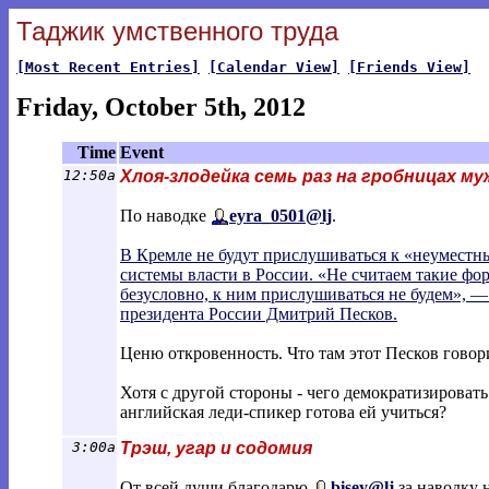
Таджик умственного труда
[Most Recent Entries]
[Calendar View]
[Friends View]
Friday, October 5th, 2012
Time
Event
12:50a
Хлоя-злодейка семь раз на гробницах муж
По наводке
eyra_0501@lj
.
В Кремле не будут прислушиваться к «неумест
системы власти в России. «Не считаем такие ф
безусловно, к ним прислушиваться не будем», —
президента России Дмитрий Песков.
Ценю откровенность. Что там этот Песков говор
Хотя с другой стороны - чего демократизировать
английская леди-спикер готова ей учиться?
3:00a
Трэш, угар и содомия
От всей души благодарю
bisey@lj
за наводку н