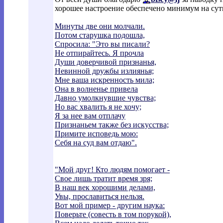
хорошее настроение обеспечено минимум на сут
Минуты две они молчали.
Потом старушка подошла,
Спросила: "Это вы писали?
Не отпирайтесь. Я прочла
Души доверчивой признанья,
Невинной дружбы излиянья;
Мне ваша искренность мила;
Она в волненье привела
Давно умолкнувшие чувства;
Но вас хвалить я не хочу;
Я за нее вам отплачу
Признаньем также без искусства;
Примите исповедь мою:
Себя на суд вам отдаю".
"Мой друг! Кто людям помогает -
Свое лишь тратит время зря;
В наш век хорошими делами,
Увы, прославиться нельзя.
Вот мой пример - другим наука:
Поверьте (совесть в том порукой),