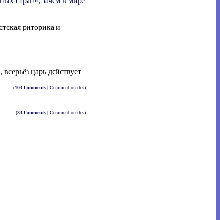
ных стран», зачем в мире
стская риторика и
 всерьёз царь действует
(
103 Comments
|
Comment on this
)
(
33 Comments
|
Comment on this
)