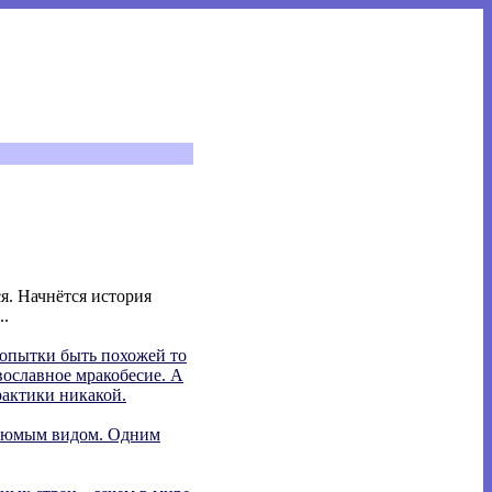
ся. Начнётся история
..
попытки быть похожей то
вославное мракобесие. А
рактики никакой.
угрюмым видом. Одним