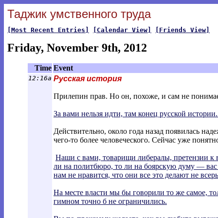
Таджик умственного труда
[Most Recent Entries]
[Calendar View]
[Friends View]
Friday, November 9th, 2012
Time
Event
12:16a
Русская история
Прилепин прав. Но он, похоже, и сам не понимае
За вами нельзя идти, там конец русской истории.
Действительно, около года назад появилась наде
чего-то более человеческого. Сейчас уже понятно,
Наши с вами, товарищи либералы, претензии к 
ли на политбюро, то ли на боярскую думу — вас 
нам не нравится, что они все это делают не все
На месте власти мы бы говорили то же самое, т
гимном точно б не ограничились.