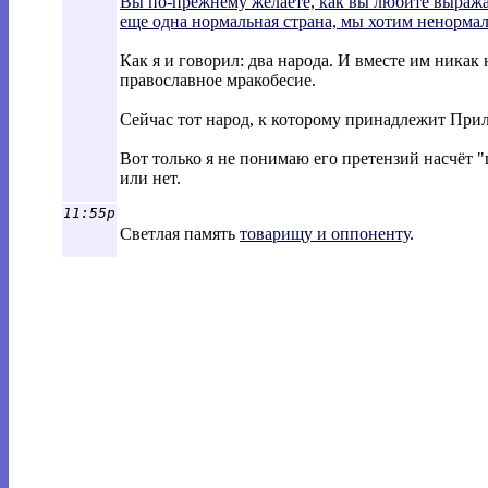
Вы по-прежнему желаете, как вы любите выражат
еще одна нормальная страна, мы хотим ненорма
Как я и говорил: два народа. И вместе им никак
православное мракобесие.
Сейчас тот народ, к которому принадлежит Приле
Вот только я не понимаю его претензий насчёт "
или нет.
11:55p
Светлая память
товарищу и оппоненту
.