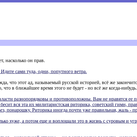
т, насколько он прав.
 Идите сами туда, одни, попутного ветра.
жда, что этот ад, называемый русской историей, всё же закончит
 что в ближайшее время этого не будет - но всё же когда-нибудь.
власти разнопорядковы и противоположны. Вам не нравятся ее 
бесит вся эта их милитаристская риторика, советский гимн, пра
рьез, понарошку. Риторика иногда почти уже правильная, жаль - п
олько хуже, а потом еще и воплощали это в жизнь с суровым и 