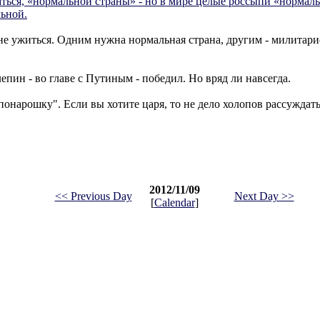
ься, «нормальной страны» - но в мире целые россыпи «нормаль
льной.
 не ужиться. Одним нужна нормальная страна, другим - милитари
пин - во главе с Путиным - победил. Но вряд ли навсегда.
понарошку". Если вы хотите царя, то не дело холопов рассуждать,
2012/11/09
<< Previous Day
Next Day >>
[
Calendar
]