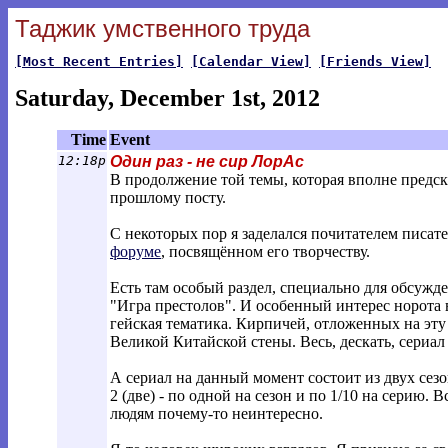
Таджик умственного труда
[Most Recent Entries]
[Calendar View]
[Friends View]
Saturday, December 1st, 2012
Time
Event
12:18p
Один раз - не сир ЛорАс
В продолжение той темы, которая вполне предск
прошлому посту.
С некоторых пор я заделался почитателем писа
форуме
, посвящённом его творчеству.
Есть там особый раздел, специально для обсужд
"Игра престолов". И особенный интерес норота в
гейская тематика. Кирпичей, отложенных на эту
Великой Китайской стены. Весь, дескать, сериа
А сериал на данный момент состоит из двух сезо
2 (две) - по одной на сезон и по 1/10 на серию.
людям почему-то неинтересно.