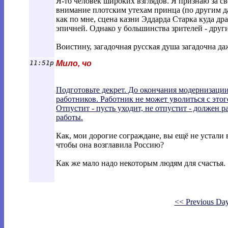
Я-то человек широких взглядов. Я признаю за с
внимание плотским утехам принца (по другим 
как по мне, сцена казни Эддарда Старка куда д
эпичней. Однако у большинства зрителей - друг
Воистину, загадочная русская душа загадочна даж
11:51p
Мило, чо
Подготовьте декрет. До окончания модернизаци
работников. Работник не может уволиться с этог
Отпустит - пусть уходит, не отпустит - должен 
работы.
Как, мои дорогие сограждане, вы ещё не устали 
чтобы она возглавила Россию?
Как же мало надо некоторым людям для счастья.
<< Previous Da