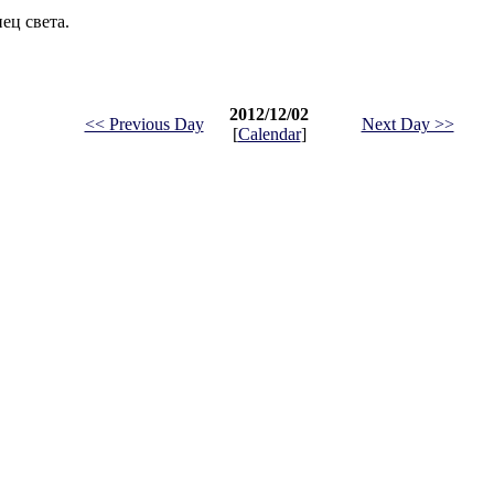
ец света.
2012/12/02
<< Previous Day
Next Day >>
[
Calendar
]