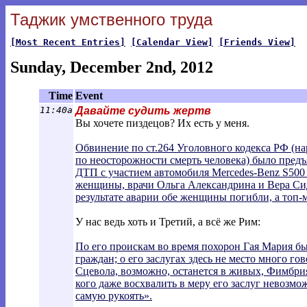
Таджик умственного труда
[Most Recent Entries]
[Calendar View]
[Friends View]
Sunday, December 2nd, 2012
Time
Event
11:40a
Давайте судить жертв
Вы хочете пиздецов? Их есть у меня.
Обвинение по ст.264 Уголовного кодекса РФ (н
по неосторожности смерть человека) было пред
ДТП с участием автомобиля Mercedes-Benz S500
женщины, врачи Ольга Александрина и Вера Сид
результате аварии обе женщины погибли, а топ
У нас ведь хоть и Третий, а всё же Рим:
По его проискам во время похорон Гая Мария 
граждан; о его заслугах здесь не место много го
Сцевола, возможно, останется в живых, Фимбрия
кого даже восхвалить в меру его заслуг невозмож
самую рукоять».