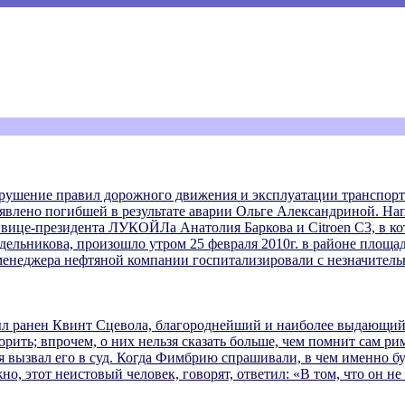
арушение правил дорожного движения и эксплуатации транспорт
ъявлено погибшей в результате аварии Ольге Александриной. На
 вице-президента ЛУКОЙЛа Анатолия Баркова и Сitroen C3, в ко
ельникова, произошло утром 25 февраля 2010г. в районе площад
-менеджера нефтяной компании госпитализировали с незначител
был ранен Квинт Сцевола, благороднейший и наиболее выдающи
ворить; впрочем, о них нельзя сказать больше, чем помнит сам ри
 вызвал его в суд. Когда Фимбрию спрашивали, в чем именно буд
но, этот неистовый человек, говорят, ответил: «В том, что он не