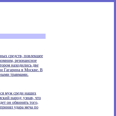
ных средств, повлекшее
помним, резонансное
тором находились две
и Гагарина в Москве. В
ьными травмами.
йся муж среди наших
мский народ; узнав, что
ет он обвинять того,
 принял удара меча по