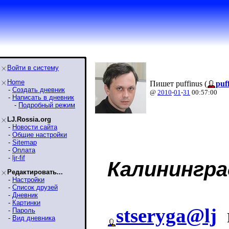
Войти в систему
Home
Пишет puffinus (
puf
-
Создать дневник
@
2010
-
01
-
31
00:57:00
-
Написать в дневник
-
Подробный режим
LJ.Rossia.org
-
Новости сайта
-
Общие настройки
-
Sitemap
-
Оплата
-
ljr-fif
Калинингр
Редактировать...
-
Настройки
-
Список друзей
-
Дневник
-
Картинки
stseryga@lj
н
-
Пароль
-
Вид дневника