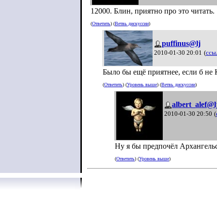
12000. Блин, приятно про это читать. 
(
Ответить
) (
Ветвь дискуссии
)
puffinus@lj
2010-01-30 20:01
(
ссы
Было бы ещё приятнее, если б не
(
Ответить
) (
Уровень выше
) (
Ветвь дискуссии
)
albert_alef@l
2010-01-30 20:50
(
Ну я бы предпочёл Архангельс
(
Ответить
) (
Уровень выше
)