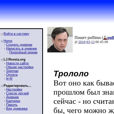
Войти в систему
Пишет puffinus (
puf
Home
@
2010
-
03
-
13
00:45:00
-
Создать дневник
-
Написать в дневник
-
Подробный режим
LJ.Rossia.org
-
Новости сайта
-
Общие настройки
-
Sitemap
Трололо
-
Оплата
-
ljr-fif
Вот оно как быва
Редактировать...
-
Настройки
прошлом был зна
-
Список друзей
-
Дневник
сейчас - но счита
-
Картинки
-
Пароль
бы, чего можно ж
-
Вид дневника