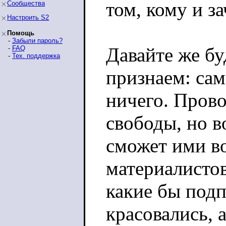
том, кому и з
Сообщества
Настроить S2
Помощь
-
Забыли пароль?
Давайте же б
-
FAQ
-
Тех. поддержка
признаем: сам
ничего. Прово
свободы, но во
сможет ими во
материалистов
какие бы подп
красовались, а