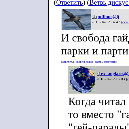
(
Ответить
) (
Ветвь диску
puffinus@lj
2010-04-12 14:47
(
ссы
И свобода гай
парки и парти
(
Ответить
) (
Уровень выше
) (
Ветвь дискуссии
)
ex_anglares@l
2010-04-12 15:03
(
Когда читал
то вместо "г
"гей-парады"