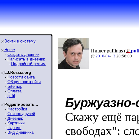
Войти в систему
Home
Пишет puffinus (
puf
-
Создать дневник
@
2010
-
04
-
12
20:56:00
-
Написать в дневник
-
Подробный режим
LJ.Rossia.org
-
Новости сайта
-
Общие настройки
-
Sitemap
-
Оплата
-
ljr-fif
Буржуазно-
Редактировать...
-
Настройки
Скажу ещё па
-
Список друзей
-
Дневник
-
Картинки
свободах": сло
-
Пароль
-
Вид дневника