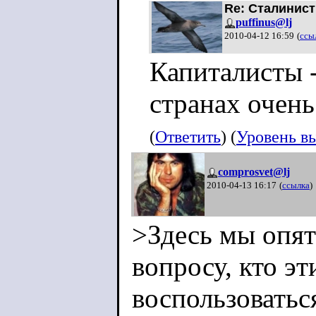
Re: Сталинист
puffinus@lj
2010-04-12 16:59
(
ссы
Капиталисты -
странах очень
(
Ответить
) (
Уровень в
comprosvet@lj
2010-04-13 16:17
(
ссылка
)
>Здесь мы опят
вопросу, кто э
воспользоватьс