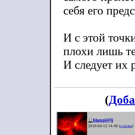
себя его пред
И с этой точк
плохи лишь те
И следует их 
(
Доба
blanqi@lj
2010-04-12 14:46
(
ссылка
)