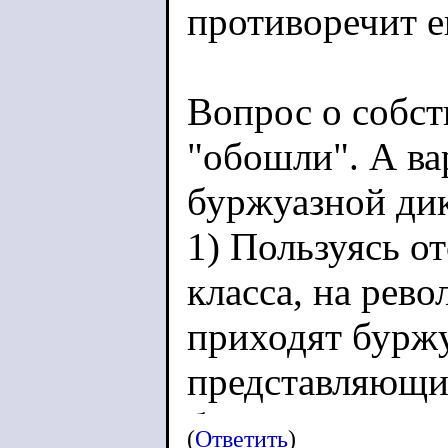
противоречит е
Вопрос о собст
"обошли". А ва
буржуазной ди
1) Пользуясь о
класса, на рев
приходят буржу
представляющи
буржуазии, чем
(
Ответить
)