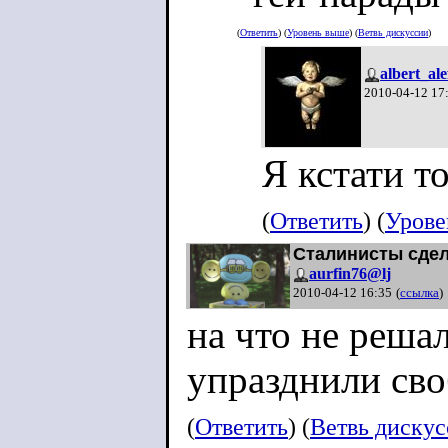
(
Ответить
) (
Уровень выше
) (
Ветвь дискуссии
)
albert_al
2010-04-12 17
Я кстати т
(
Ответить
) (
Урове
Сталинисты сдел
aurfin76@lj
2010-04-12 16:35
(
ссылка
)
на что не реша
упразднили св
(
Ответить
) (
Ветвь диску