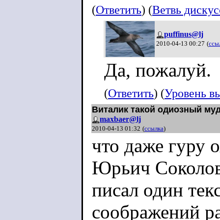
(
Ответить
) (
Ветвь диску
puffinus@lj
2010-04-13 00:27
(
ссы
Да, пожалуй.
(
Ответить
) (
Уровень в
Виталик такой одиозный му
maxbaer@lj
2010-04-13 01:32
(
ссылка
)
что даже гуру 
Юрьич Соколов
писал один текс
соображений ра