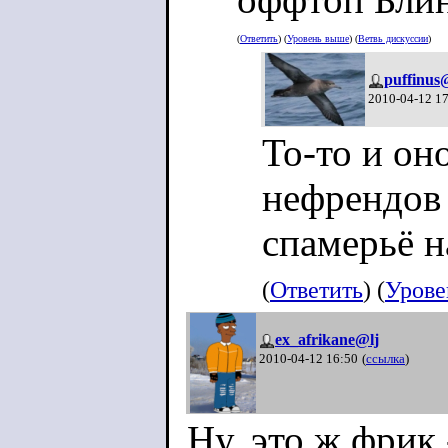
(
Ответить
) (
Уровень выше
) (
Ветвь дискуссии
)
puffinus
2010-04-12 1
То-то и он
нефрендов -
спамерьё н
(
Ответить
) (
Урове
ex_afrikane@lj
2010-04-12 16:50
(
ссылка
)
Ну, это ж фрик