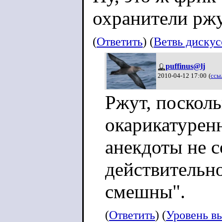
охранители рж
(
Ответить
) (
Ветвь диску
puffinus@lj
2010-04-12 17:00
(
ссы
Ржут, посколь
окарикатурен
анекдоты не с
действительн
смешны".
(
Ответить
) (
Уровень в