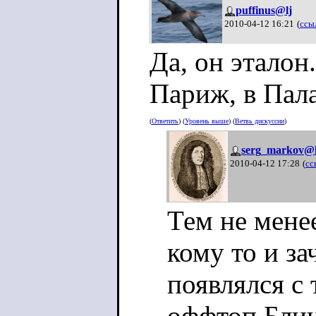
puffinus@lj
2010-04-12 16:21
(
ссы
Да, он эталон
Париж, в Пала
(
Ответить
) (
Уровень выше
) (
Ветвь дискуссии
)
serg_markov@l
2010-04-12 17:28
(
сс
Тем не менее
кому то и за
появлялся с
оффтоп Блин 