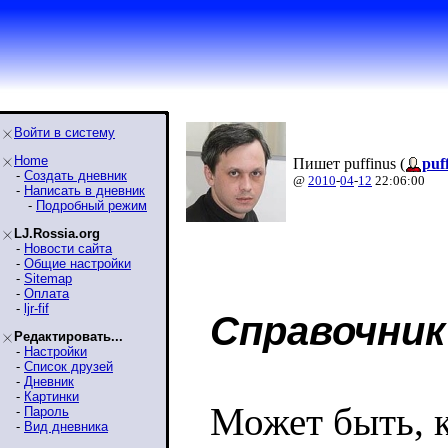
Войти в систему
Home
Пишет puffinus (
puf
-
Создать дневник
@
2010
-
04
-
12
22:06:00
-
Написать в дневник
-
Подробный режим
LJ.Rossia.org
-
Новости сайта
-
Общие настройки
-
Sitemap
-
Оплата
-
ljr-fif
Справочник
Редактировать...
-
Настройки
-
Список друзей
-
Дневник
-
Картинки
Может быть, к
-
Пароль
-
Вид дневника