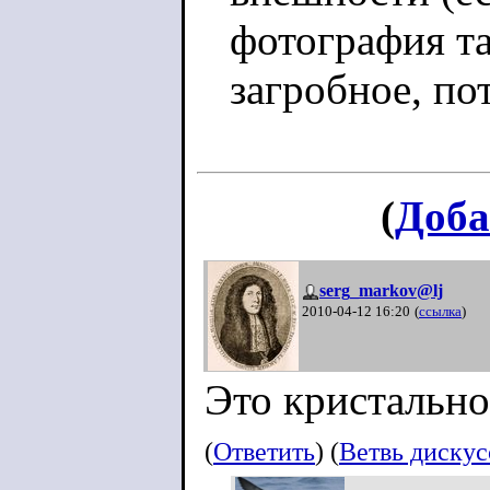
фотография та
загробное, по
(
Доба
serg_markov@lj
2010-04-12 16:20
(
ссылка
)
Это кристально
(
Ответить
) (
Ветвь диску