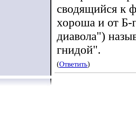
сводящийся к фр
хороша и от Б-г
диавола") назы
гнидой".
(
Ответить
)