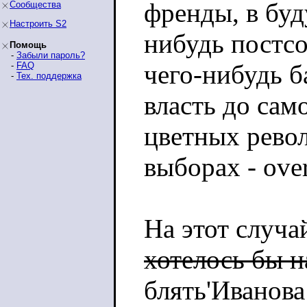
френды, в буд
Сообщества
Настроить S2
нибудь постсо
Помощь
-
Забыли пароль?
чего-нибудь б
-
FAQ
-
Тех. поддержка
власть до сам
цветных рево
выборах - ove
На этот случ
хотелось бы н
блять'Иванов