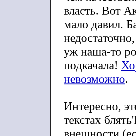
власть. Вот А
мало давил. Ба
недостаточно,
уж наша-то р
подкачала!
Хо
невозможно
.
Интересно, эт
текстах блять'
внешности (ес