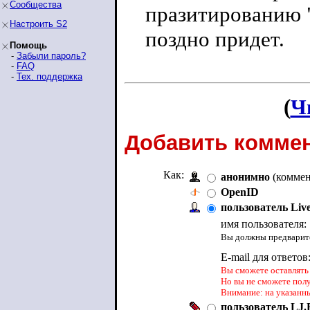
Сообщества
празитированию 
Настроить S2
поздно придет.
Помощь
-
Забыли пароль?
-
FAQ
-
Тех. поддержка
(
Ч
Добавить коммен
Как:
анонимно
(коммен
OpenID
пользователь Liv
имя пользователя:
Вы должны предварите
E-mail для ответов
Вы сможете оставлять 
Но вы не сможете пол
Внимание: на указанн
пользователь LJ.R