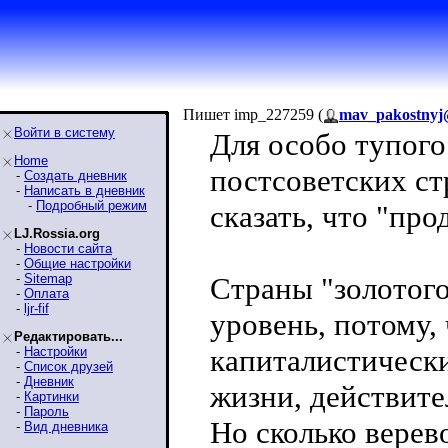
Пишет imp_227259 (
mav_pakostnyj
Войти в систему
Для особо тупого
Home
постсоветских ст
-
Создать дневник
-
Написать в дневник
-
Подробный режим
сказать, что "пр
LJ.Rossia.org
-
Новости сайта
-
Общие настройки
-
Sitemap
Страны "золотог
-
Оплата
-
ljr-fif
уровень, потому,
Редактировать...
капиталистически
-
Настройки
-
Список друзей
-
Дневник
жизни, действите
-
Картинки
-
Пароль
Но сколько верево
-
Вид дневника