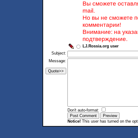
Вы сможете оставля
mail.
Но вы не сможете п
комментарии!
Внимание: на указ
подтверждение.
LJ.Rossia.org user
Subject:
Message:
Don't auto-format:
Notice!
This user has turned on the opt