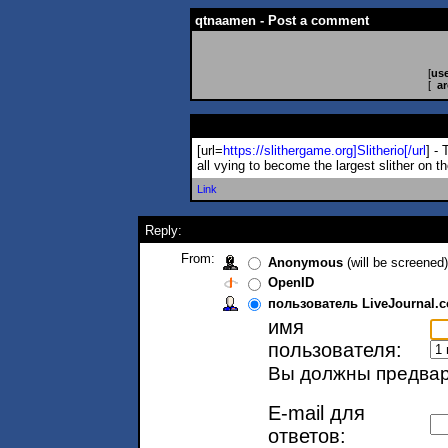
qtnaamen - Post a comment
[
use
[
ar
[url=
https://slithergame.org]Slitherio[
/url
] -
all vying to become the largest slither on t
Link
Reply:
From:
Anonymous
(will be screened)
OpenID
пользователь LiveJournal.
имя
пользователя:
Вы должны предвари
E-mail для
ответов: