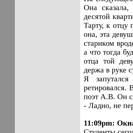
Она сказала,
десятой кварт
Тарту, к отцу
она, эта деву
стариком врод
а что тогда бу
отца той дев
держа в руке с
Я запутался
ретировался. 
поэт А.В. Он с
- Ладно, не п
11:09pm
:
Окна
Студенты сего