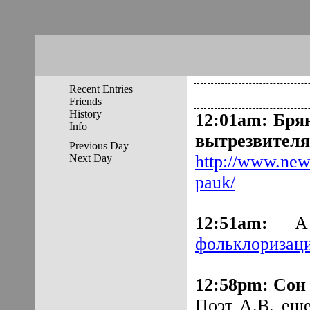
Recent Entries
Friends
History
12:01am
:
Брян
Info
вытрезвителя
Previous Day
http://www.new
Next Day
pauk/
12:51am
:
фольклоризаци
12:58pm
:
Сон 
Поэт А.В. еще