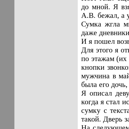
до мной. Я вз
А.В. бежал, а 
Сумка жгла м
даже дневники
И я пошел воз
Для этого я о
по этажам (их 
кнопки звонко
мужчина в май
была его дочь,
Я описал дев
когда я стал и
сумку с текст
такой. Дверь з
На следующем 