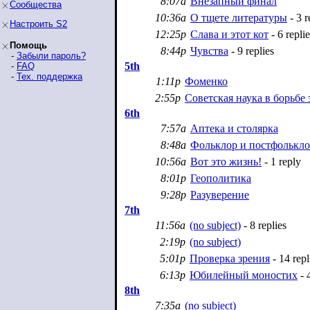
8:07a
Внезапный финал
Сообщества
10:36a
О тщете литературы
- 3 r
Настроить S2
12:25p
Слава и этот кот
- 6 replie
Помощь
8:44p
Чувства
- 9 replies
-
Забыли пароль?
5th
-
FAQ
-
Тех. поддержка
1:11p
Фоменко
2:55p
Советская наука в борьбе 
6th
7:57a
Аптека и столярка
8:48a
Фольклор и постфолькл
10:56a
Вот это жизнь!
- 1 reply
8:01p
Геополитика
9:28p
Разуверение
7th
11:56a
(no subject)
- 8 replies
2:19p
(no subject)
5:01p
Проверка зрения
- 14 repl
6:13p
Юбилейный моностих
- 4
8th
7:35a
(no subject)