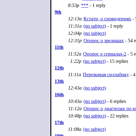
8:53p
***
- 1 reply
9th
12:13a
Кстати, о сновидениях
- 
11:31a
(no subject)
- 1 reply
12:04p
(no subject)
12:31p
Опорос о зрелищах
- 54 r
11th
11:52a
Опорос о сериалах-2
- 5 r
1:22p
(no subject)
- 15 replies
12th
11:11a
Переживая силлабику
- 4
13th
12:43a
(no subject)
16th
10:43a
(no subject)
- 6 replies
11:12a
Опорос о диагнозах по 
10:48p
(no subject)
- 22 replies
17th
11:08a
(no subject)
19th