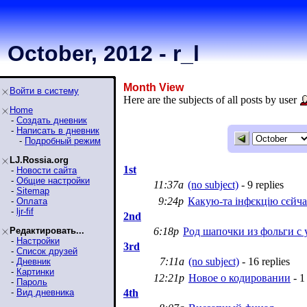
October, 2012 - r_l
Month View
Войти в систему
Here are the subjects of all posts by user
Home
-
Создать дневник
-
Написать в дневник
-
Подробный режим
LJ.Rossia.org
1st
-
Новости сайта
-
Общие настройки
11:37a
(no subject)
- 9 replies
-
Sitemap
9:24p
Какую-та iнфєкцiю сєйча
-
Оплата
-
ljr-fif
2nd
Редактировать...
6:18p
Род шапочки из фольги с
-
Настройки
3rd
-
Список друзей
7:11a
(no subject)
- 16 replies
-
Дневник
-
Картинки
12:21p
Новое о кодировании
- 1
-
Пароль
-
Вид дневника
4th