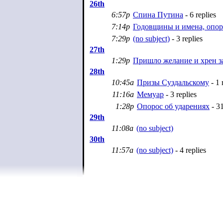
26th
6:57p
Спина Путина
- 6 replies
7:14p
Годовщины и имена, опор
7:29p
(no subject)
- 3 replies
27th
1:29p
Пришло желание и хрен з
28th
10:45a
Призы Суздальскому
- 1 
11:16a
Мемуар
- 3 replies
1:28p
Опорос об ударениях
- 31
29th
11:08a
(no subject)
30th
11:57a
(no subject)
- 4 replies