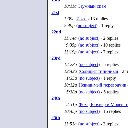
10:11a
Заумный спам
21st
1:39a
Из-за
- 13 replies
2:49p
(no subject)
- 1 reply
22nd
11:14a
(no subject)
- 2 replies
9:35p
(no subject)
- 10 replies
11:19p
(no subject)
- 7 replies
23rd
12:28a
(no subject)
- 5 replies
12:42a
Холишит типичный
- 2 r
1:35a
(no subject)
- 1 reply
10:12a
Невидимый переводчик
-
5:38p
(no subject)
- 5 replies
24th
2:31p
Фохт, Бюхнер и Молешо
10:45p
(no subject)
- 15 replies
25th
11:51a
(no subject)
- 3 replies