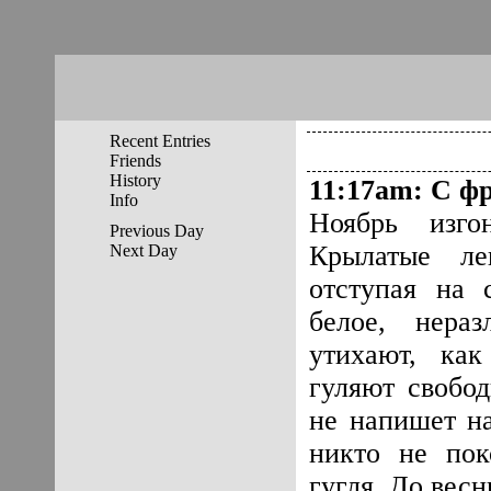
Recent Entries
Friends
History
11:17am
:
С фр
Info
Ноябрь изго
Previous Day
Крылатые ле
Next Day
отступая на 
белое, нера
утихают, как
гуляют свобод
не напишет н
никто не пок
гугля. До весн