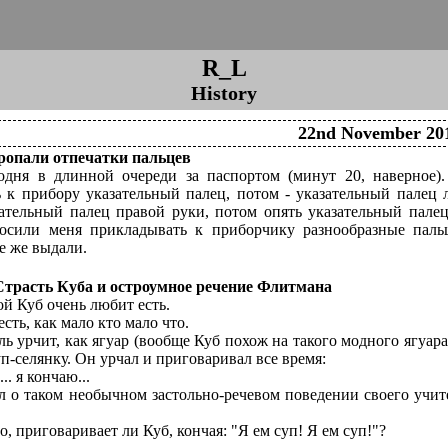
R_L
History
22nd November 20
ропали отпечатки пальцев
одня в длинной очереди за паспортом (минут 20, наверное)
 к прибору указательный палец, потом - указательный палец 
зательный палец правой руки, потом опять указательный пале
осили меня прикладывать к приборчику разнообразные паль
е же выдали.
Страсть Куба и остроумное речение Флитмана
й Куб очень любит есть.
сть, как мало кто мало что.
ль урчит, как ягуар (вообще Куб похож на такого модного ягуар
п-селянку. Он урчал и приговаривал все время:
.. я кончаю...
л о таком необычном застольно-речевом поведении своего учите
о, приговаривает ли Куб, кончая: "Я ем суп! Я ем суп!"?