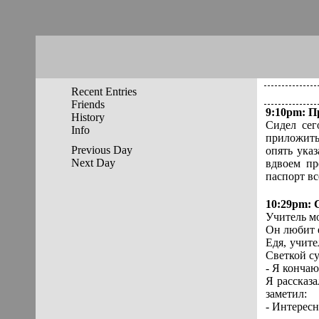
Recent Entries
Friends
9:10pm
:
П
History
Сидел сег
Info
приложить
Previous Day
опять ука
Next Day
вдвоем пр
паспорт вс
10:29pm
:
Учитель мо
Он любит е
Едя, учите
Светкой су
- Я кончаю.
Я рассказа
заметил:
- Интересн