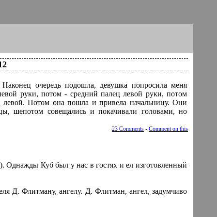
12
. Наконец очередь подошла, девушка попросила меня
левой руки, потом - средний палец левой руки, потом
ц левой. Потом она пошла и привела начальницу. Они
цы, шепотом совещались и покачивали головами, но
23 Comments
-
Comment on this
а). Однажды Куб был у нас в гостях и ел изготовленный
ля Д. Флитману, ангелу. Д. Флитман, ангел, задумчиво