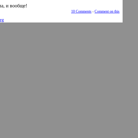
па, и вообще!
10 Comments
-
Comment on this
rg