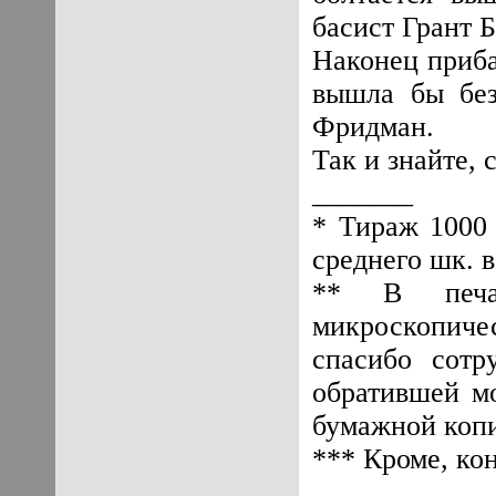
басист Грант 
Наконец прибав
вышла бы без
Фридман.
Так и знайте, 
_______
* Тираж 1000 
среднего шк. в
** В печат
микроскопиче
спасибо сотр
обратившей мо
бумажной копи
*** Кроме, ко