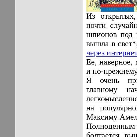
Из открытых,
почти случайн
шпионов под н
вышла в свет*
через интернет
Ее, наверное,
и по-прежнем
Я очень приз
главному н
легкомысленно
на популярно
Максиму Амели
Полноценным 
болтается вы