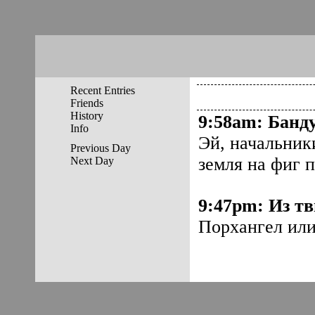
Recent Entries
Friends
History
9:58am
:
Банду
Info
Эй, начальники
Previous Day
земля на фиг 
Next Day
9:47pm
:
Из тв
Порхангел ил